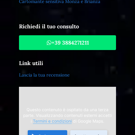
Cartomante sensitiva Monza e Brianza
Richiedi il tuo consulto
+39 3884271211
Link utili
Lascia la tua recensione
Questo contenuto è ospitato da una terza
parte. Visualizzando contenuti esterni accetti
i
Termini e condizioni
di Google Maps.