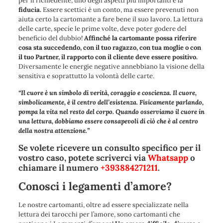
per il richiedente, uno degli aspetti più importanti è la
fiducia.
Essere scettici è un conto, ma essere prevenuti non
aiuta certo la cartomante a fare bene il suo lavoro. La lettura
delle carte, specie le prime volte, deve poter godere del
beneficio del dubbio!
Affinché la cartomante possa riferire
cosa sta succedendo, con il tuo ragazzo, con tua moglie o con
il tuo Partner, il rapporto con il cliente deve essere positivo.
Diversamente le energie negative annebbiano la visione della
sensitiva e soprattutto la volontà delle carte.
“Il cuore è un simbolo di verità, coraggio e coscienza. Il cuore,
simbolicamente, è il centro dell’esistenza. Fisicamente parlando,
pompa la vita nel resto del corpo. Quando osserviamo il cuore in
una lettura, dobbiamo essere consapevoli di ciò che è al centro
della nostra attenzione.”
Se volete ricevere un consulto specifico per il
vostro caso, potete scriverci via
Whatsapp
o
chiamare il numero
+393884271211
.
Conosci i legamenti d’amore?
Le nostre cartomanti, oltre ad essere specializzate nella
lettura dei tarocchi per l’amore, sono cartomanti che