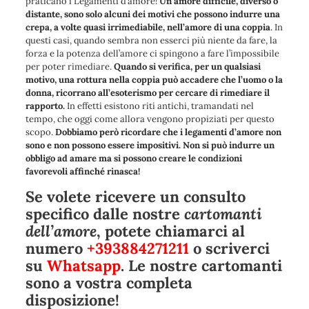
praticano
i Legamenti d’amore!
Un amore difficile, diverso o
distante, sono solo alcuni dei motivi che possono indurre una
crepa, a volte quasi irrimediabile, nell’amore di una coppia
. In
questi casi, quando sembra non esserci più niente da fare, la
forza e la potenza dell’amore ci spingono a fare l’impossibile
per poter rimediare.
Quando si verifica, per un qualsiasi
motivo, una rottura nella coppia può accadere che l’uomo o la
donna, ricorrano all’esoterismo per cercare di rimediare il
rapporto.
In effetti esistono riti antichi, tramandati nel
tempo, che oggi come allora vengono propiziati per questo
scopo.
Dobbiamo però ricordare che i legamenti d’amore non
sono e non possono essere impositivi. Non si può indurre un
obbligo ad amare ma si possono creare le condizioni
favorevoli affinché rinasca!
Se volete ricevere un consulto
specifico dalle nostre
cartomanti
dell’amore
, potete chiamarci al
numero
+393884271211
o scriverci
su
Whatsapp
. Le nostre cartomanti
sono a vostra completa
disposizione!