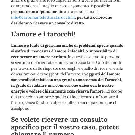
amore e grazie alle loro capacità sensitive le permettono di
comprendere al meglio questo argomento. È
possibile
prenotare un appuntamento
attraverso la mail:
info@cartomanteletturatarocchi.it
,
per tutti coloro che
desiderano ricevere un consulto diretto.
L’amore e i tarocchi!
L’amore è fonte di gioie, ma anche di problemi, specie quando
si soffre di mancanza d’amore, infedeltà o impossibilità di
recuperare un amore perduto.
In questi casi, molte persone
si sentono disorientate e non sanno cosa fare. Uno dei modi
per trovare delle risposte e consigli, è quello di ricorrere alle
consultazioni dei veggenti dell’amore.
I veggenti dell’amore
sono professionisti con una grande conoscenza dei Tarocchi,
in grado di stabilire una connessione unica con le nostre
energie e vedere chiaramente cosa riserva l’amore.
Lo scopo
dei tarocchi in amore è quello di focalizzare e affrontare il
futuro, senza farsi travolgere dalle preoccupazioni che ci
assalgono.
Se volete ricevere un consulto
specifico per il vostro caso, potete
chiamare il numero