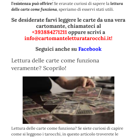
l’esistenza può offrire
! Se eravate curiosi di sapere la
lettura
delle carte come funziona
, speriamo di esservi stati utili.
Se desiderate farvi leggere le carte da una vera
cartomante, chiamateci al
+393884271211
o
ppure scrivi a
info@cartomanteletturatarocchi.it
!
Seguici anche su
Facebook
Lettura delle carte come funziona
veramente? Scoprilo!
Lettura delle carte come funziona? Se siete curiosi di capire
come si leggono i tarocchi, in questo articolo troverete le