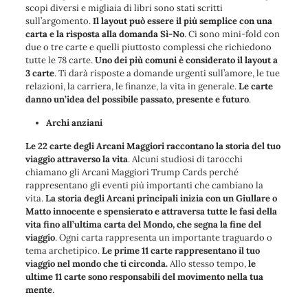
scopi diversi e migliaia di libri sono stati scritti
sull’argomento.
Il layout può essere il più semplice con una
carta e la risposta alla domanda Sì-No
. Ci sono mini-fold con
due o tre carte e quelli piuttosto complessi che richiedono
tutte le 78 carte.
Uno dei più comuni è considerato il layout a
3 carte
. Ti darà risposte a domande urgenti sull’amore, le tue
relazioni, la carriera, le finanze, la vita in generale.
Le carte
danno un’idea del
possibile
passato, presente e futuro
.
Archi anziani
Le 22 carte degli Arcani Maggiori raccontano la storia del tuo
viaggio attraverso la vita
. Alcuni studiosi di tarocchi
chiamano gli Arcani Maggiori Trump Cards perché
rappresentano gli eventi più importanti che cambiano la
vita.
La storia degli Arcani principali inizia con un Giullare o
Matto innocente e spensierato e attraversa tutte le fasi della
vita fino all’ultima carta del Mondo, che segna la fine del
viaggio
. Ogni carta rappresenta un importante traguardo o
tema archetipico.
Le prime 11 carte rappresentano il tuo
viaggio nel mondo che ti circonda.
Allo stesso tempo,
le
ultime 11 carte sono responsabili del movimento nella tua
mente
.