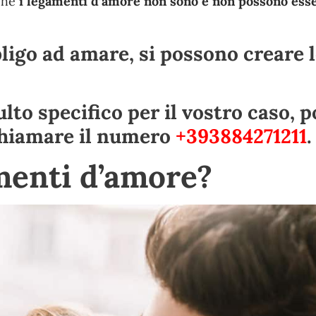
 che
i legamenti d’amore non sono e non possono ess
ligo ad amare, si possono creare 
lto specifico per il vostro caso, p
hiamare il numero
+393884271211
.
menti d’amore?