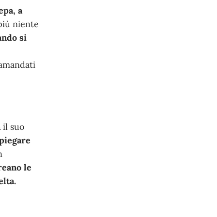
epa, a
più niente
ndo si
,
tramandati
a
il suo
piegare
n
reano le
lta.