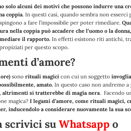
ono solo alcuni dei motivi che possono indurre una cr
una coppia
. In questi casi, quando sembra non esserci 
i spingono a fare l’impossibile per poter rimediare.
Qua
tura nella coppia può accadere che l’uomo o la donna
imediare il rapporto.
In effetti esistono riti antichi, 
ropiziati per questo scopo.
amenti d’amore?
more)
sono
rituali magici
con cui un soggetto
invogli
 possibilmente, amato.
In questo caso non andremo a
a, altrimenti si tratterebbe di magia nera
. Facendo u
zione magica?
I legami d’amore, come rituali magici, c
ner, inducendolo a considerare nuovamente la sua sce
 scrivici su
Whatsapp
o