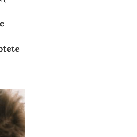
ere
le
otete