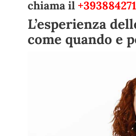
chiama il
+393884271
L’esperienza del
come quando e pe