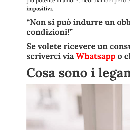
più potente in amore, ricordiamoci però
impositivi.
“Non si può indurre un obb
condizioni!”
Se volete ricevere un consu
scriverci via
Whatsapp
o c
Cosa sono i lega