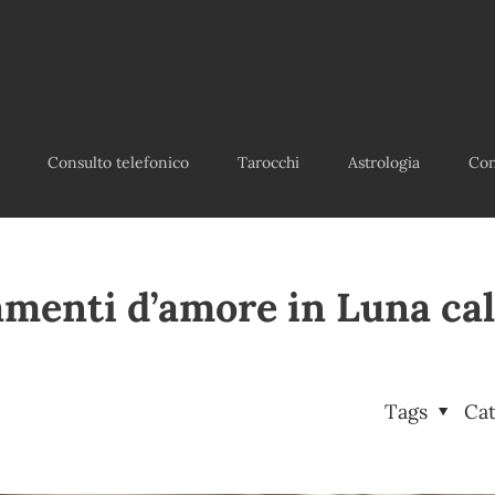
Consulto telefonico
Tarocchi
Astrologia
Con
menti d’amore in Luna ca
Tags
Ca