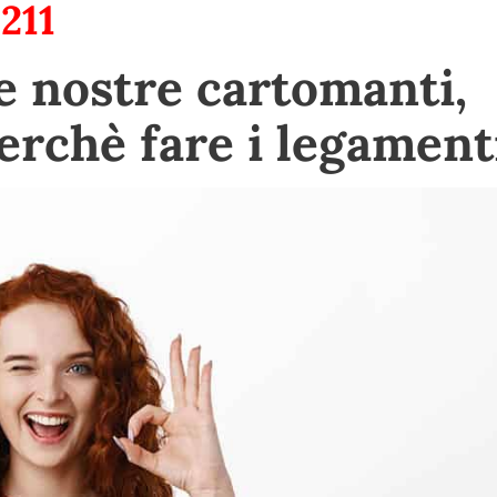
211
le nostre cartomanti,
rchè fare i legament