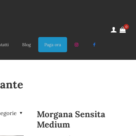
0
tatti
Blog
Paga ora
lante
Morgana Sensita
tegorie
Medium