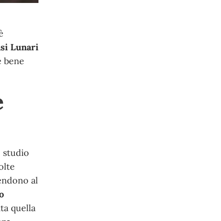
è
asi Lunari
è bene
e
 studio
olte
rendono al
o
ta quella