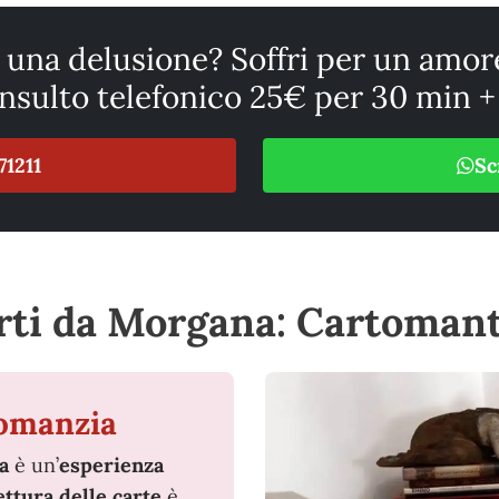
 una delusione? Soffri per un amor
nsulto telefonico 25€ per 30 min 
71211
Sc
erti da Morgana: Cartomant
tomanzia
a
è un’
esperienza
ettura delle carte
è