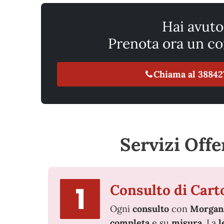
Hai avuto
Prenota ora un co
Chiama al 38842
Servizi Off
Consulto di Car
Ogni
consulto
con
Morgan
completa
e su
misura
. La
l