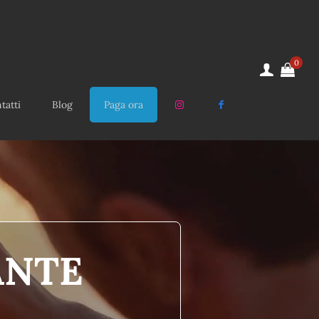
0
tatti
Blog
Paga ora
ANTE