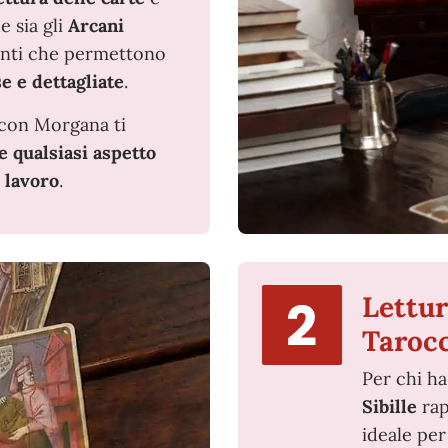
 sia gli
Arcani
enti che permettono
e e dettagliate
.
 con Morgana ti
 qualsiasi aspetto
l
lavoro
.
Lettur
Taroc
Per chi h
Sibille
rap
ideale per