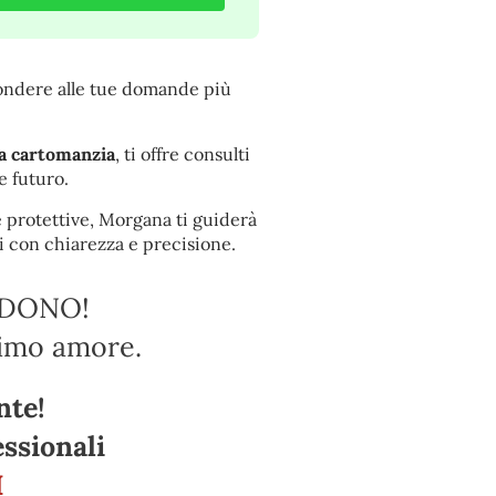
pondere alle tue domande più
la cartomanzia
, ti offre consulti
e futuro.
 e protettive, Morgana ti guiderà
i con chiarezza e precisione.
NDONO!
ssimo amore.
nte!
ssionali
I