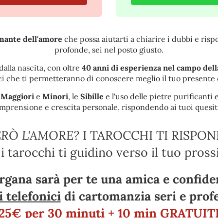
mante dell'amore
che possa aiutarti a chiarire i dubbi e ris
profonde, sei nel posto giusto.
dalla nascita, con oltre
40 anni di esperienza nel campo del
ci che ti permetteranno di conoscere meglio il tuo presente 
 Maggiori
e
Minori
, le
Sibille
e l'uso delle pietre purificanti
mprensione e crescita personale, rispondendo ai tuoi quesit
RÒ L'AMORE?
I TAROCCHI TI RISPO
i tarocchi ti guidino verso il tuo pro
gana sarà per te una amica e confide
 telefonici
di cartomanzia seri e profe
25€ per 30 minuti +
10 min GRATUIT