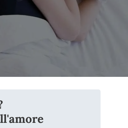
?
ll'amore