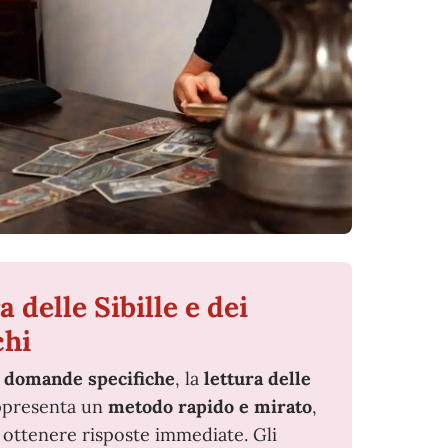
a delle Sibille e dei
chi
a
domande specifiche
, la
lettura delle
presenta un
metodo rapido e mirato
,
 ottenere risposte immediate. Gli