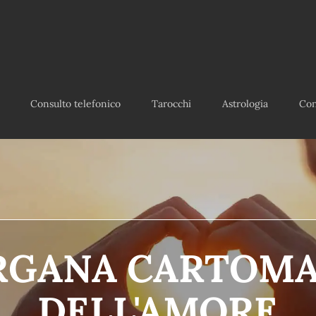
Consulto telefonico
Tarocchi
Astrologia
Con
GANA CARTOM
DELL'AMORE