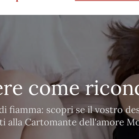
ere come riconq
i fiamma: scopri se il vostro dest
ati alla Cartomante dell'amore M