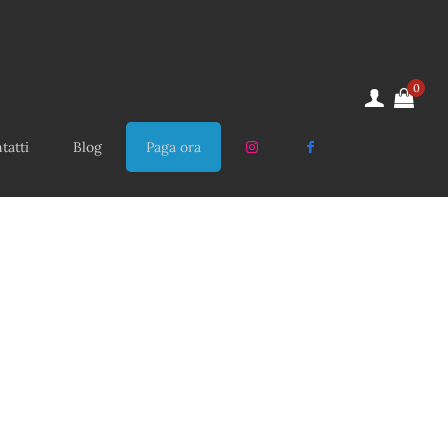
0
tatti
Blog
Paga ora