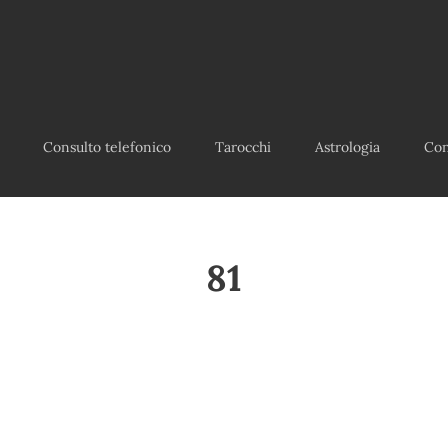
Consulto telefonico
Tarocchi
Astrologia
Con
81