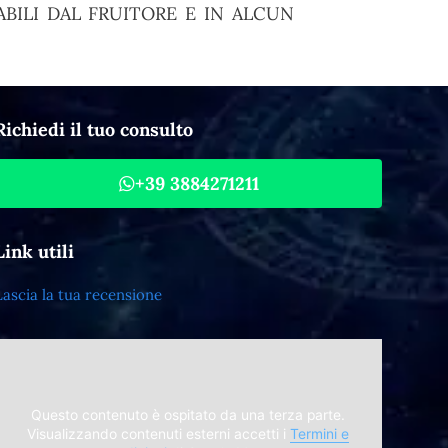
BILI DAL FRUITORE E IN ALCUN
Richiedi il tuo consulto
+39 3884271211
Link utili
Lascia la tua recensione
Questo contenuto è ospitato da una terza parte.
Visualizzando contenuti esterni accetti i
Termini e