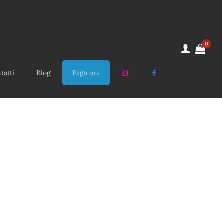
0
tatti
Blog
Paga ora