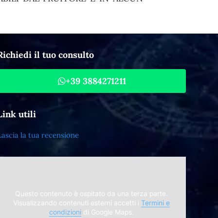
Richiedi il tuo consulto
+39 3884271211
Link utili
Lascia la tua recensione
Questo contenuto è ospitato da una terza parte.
Visualizzando contenuti esterni accetti i
Termini e
condizioni
di Google Maps.