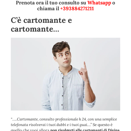
Prenota ora il tuo consulto su
Whatsapp
o
chiama il
+393884271211
C’è cartomante e
cartomante…
“
…..Cartomante, consulto professionale h 24, con una semplice
telefonata risolverai i tuoi dubbi e i tuoi guai….
”
Se questo è
quello che vuoi allora
non rivolgerti alle cartomanti di Divina