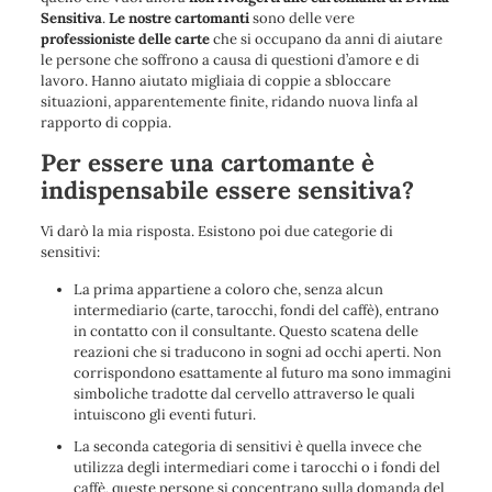
Sensitiva
.
Le nostre cartomanti
sono delle vere
professioniste delle carte
che si occupano da anni di
aiutare
le persone che soffrono a causa di questioni d’amore e di
lavoro
. Hanno
aiutato migliaia di coppie a sbloccare
situazioni, apparentemente finite, ridando nuova linfa al
rapporto di coppia.
Per essere una cartomante è
indispensabile essere sensitiva?
Vi darò la mia risposta. Esistono poi due categorie di
sensitivi:
La prima appartiene a coloro che, senza alcun
intermediario (carte, tarocchi, fondi del caffè), entrano
in contatto con il consultante. Questo scatena delle
reazioni che si traducono in sogni ad occhi aperti. Non
corrispondono esattamente al futuro ma sono immagini
simboliche tradotte dal cervello attraverso le quali
intuiscono gli eventi futuri.
La seconda categoria di sensitivi è quella invece che
utilizza degli intermediari come i tarocchi o i fondi del
caffè, queste persone si concentrano sulla domanda del