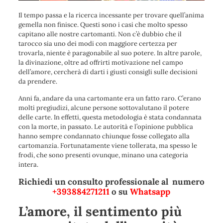
Il tempo passa e la ricerca incessante per trovare quell’anima
gemella non finisce. Questi sono i casi che molto spesso
capitano alle nostre cartomanti. Non c’è dubbio che il
tarocco sia uno dei modi con maggiore certezza per
trovarla, niente è paragonabile al suo potere. In altre parole,
la divinazione, oltre ad offrirti motivazione nel campo
dell’amore, cercherà di darti i giusti consigli sulle decisioni
da prendere.
Anni fa, andare da una cartomante era un fatto raro. C’erano
molti pregiudizi, alcune persone sottovalutano il potere
delle carte. In effetti, questa metodologia è stata condannata
con la morte, in passato. Le autorità e l’opinione pubblica
hanno sempre condannato chiunque fosse collegato alla
cartomanzia. Fortunatamente viene tollerata, ma spesso le
frodi, che sono presenti ovunque, minano una categoria
intera.
Richiedi un consulto professionale al numero
+393884271211
o su
Whatsapp
L’amore, il sentimento più