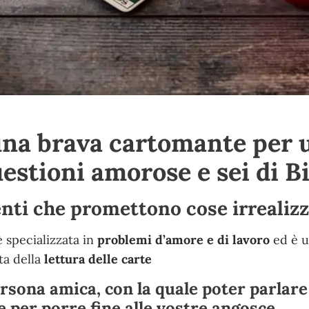
una brava cartomante per 
uestioni amorose e sei di Bi
enti che promettono cose irrealizz
è specializzata in
problemi d’amore e di lavoro
ed è 
ta della
lettura delle carte
rsona amica, con la quale poter parlare 
e per porre fine alle vostre angosce.