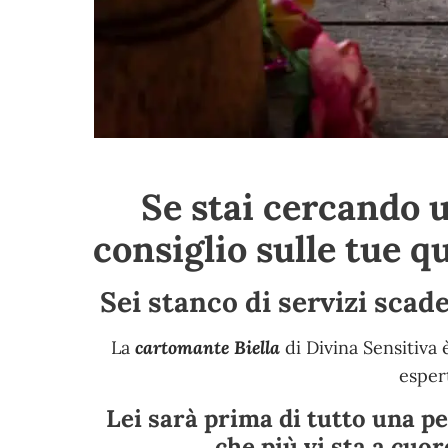
Se stai cercando 
consiglio sulle tue q
Sei stanco di servizi scad
La
cartomante Biella
di Divina Sensitiva 
esper
Lei sarà prima di tutto una pe
che più vi sta a cuor