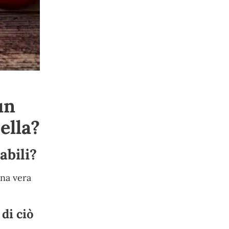
un
ella?
abili?
una vera
di ciò