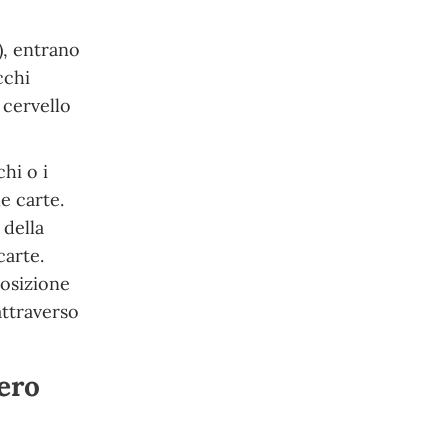
), entrano
cchi
 cervello
hi o i
e carte.
 della
carte.
posizione
attraverso
mero