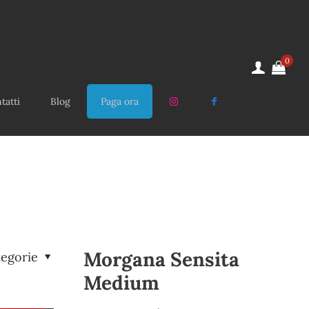
0
tatti
Blog
Paga ora
Morgana Sensita
tegorie
Medium