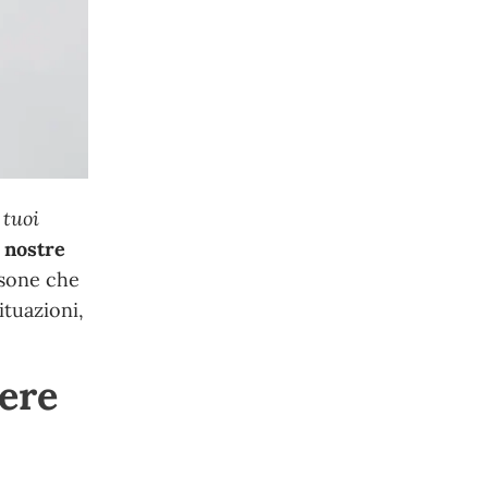
 tuoi
 nostre
rsone che
ituazioni,
sere