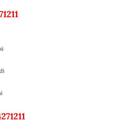
71211
si
di
i
271211