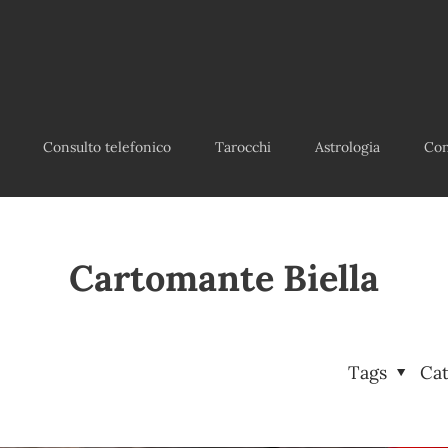
Consulto telefonico
Tarocchi
Astrologia
Con
Cartomante Biella
Tags
Ca