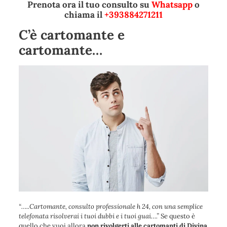
Prenota ora il tuo consulto su
Whatsapp
o
chiama il
+393884271211
C’è cartomante e
cartomante…
“
…..Cartomante, consulto professionale h 24, con una semplice
telefonata risolverai i tuoi dubbi e i tuoi guai….
”
Se questo è
quello che vuoi allora
non rivolgerti alle cartomanti di Divina