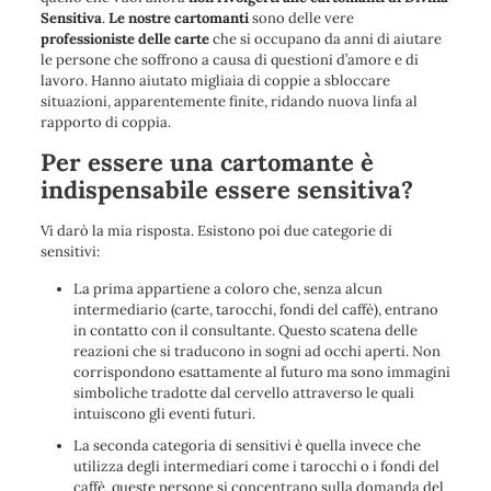
Sensitiva
.
Le nostre cartomanti
sono delle vere
professioniste delle carte
che si occupano da anni di
aiutare
le persone che soffrono a causa di questioni d’amore e di
lavoro
. Hanno
aiutato migliaia di coppie a sbloccare
situazioni, apparentemente finite, ridando nuova linfa al
rapporto di coppia.
Per essere una cartomante è
indispensabile essere sensitiva?
Vi darò la mia risposta. Esistono poi due categorie di
sensitivi:
La prima appartiene a coloro che, senza alcun
intermediario (carte, tarocchi, fondi del caffè), entrano
in contatto con il consultante. Questo scatena delle
reazioni che si traducono in sogni ad occhi aperti. Non
corrispondono esattamente al futuro ma sono immagini
simboliche tradotte dal cervello attraverso le quali
intuiscono gli eventi futuri.
La seconda categoria di sensitivi è quella invece che
utilizza degli intermediari come i tarocchi o i fondi del
caffè, queste persone si concentrano sulla domanda del