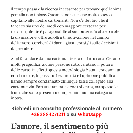
Il tempo passa e la ricerca incessante per trovare quell’anima
gemella non finisce. Questi sono i casi che molto spesso
capitano alle nostre cartomanti. Non c’è dubbio che il
tarocco sia uno dei modi con maggiore certezza per
trovarla, niente è paragonabile al suo potere. In altre parole,
la divinazione, oltre ad offrirti motivazione nel campo
dell’amore, cercherà di darti i giusti consigli sulle decisioni
da prendere.
Anni fa, andare da una cartomante era un fatto raro. C’erano
molti pregiudizi, alcune persone sottovalutano il potere
delle carte. In effetti, questa metodologia è stata condannata
con la morte, in passato. Le autorità e l’opinione pubblica
hanno sempre condannato chiunque fosse collegato alla
cartomanzia. Fortunatamente viene tollerata, ma spesso le
frodi, che sono presenti ovunque, minano una categoria
intera.
Richiedi un consulto professionale al numero
+393884271211
o su
Whatsapp
L’amore, il sentimento più