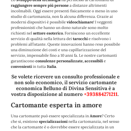
raggiungere sempre più persone
a distanze altrimenti
incolmabili. Oggi essere presenti fisicamente o meno in uno
studio di cartomanzia, non fa alcuna differenza. Grazie ai
moderni dispositivi è possibile
videochiamare
! I veggenti
professionisti che hanno un dono naturale sono molto
richiesti nel
settore esoterico.
Forniscono un eccellente
servizio di qualità nella lettura dei
tarocchi
e risolvono i
problemi all’istante. Queste innovazioni hanno reso possibile
una diminuzione dei costi e una capillarizzazione del
servizio, impensabile fino a 10 anni fa. Le nostre cartomanti
garantiscono
consulenze personalizzate,
accessibili
e
convenienti
in tutta
Italia
.
Se volete ricevere un consulto professionale e
non solo economico, il servizio cartomante
economica Belluno di Divina Sensitiva è a
vostra disposizione al numero
+393884271211
.
Cartomante esperta in amore
Una cartomante può essere specializzata in
Amore
? Certo
che si, esistono
specializzazioni
nella cartomanzia, nel senso
che la cartomante è o dovrebbe essere specializzata in un