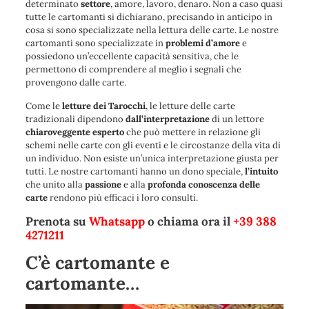
determinato
settore
, amore, lavoro, denaro. Non a caso quasi
tutte le cartomanti si dichiarano, precisando in anticipo in
cosa si sono specializzate nella lettura delle carte. Le nostre
cartomanti sono specializzate in
problemi
d’amore
e
possiedono un’eccellente capacità sensitiva, che le
permettono di comprendere al meglio i segnali che
provengono dalle carte.
Come le
letture dei Tarocchi
, le letture delle carte
tradizionali dipendono
dall’interpretazione
di un lettore
chiaroveggente esperto
che può mettere in relazione gli
schemi nelle carte con gli eventi e le circostanze della vita di
un individuo. Non esiste un’unica interpretazione giusta per
tutti. Le nostre cartomanti hanno un dono speciale,
l’intuito
che unito alla
passione
e alla
profonda conoscenza delle
carte
rendono più efficaci i loro consulti.
Prenota su
Whatsapp
o chiama ora il
+39 388
4271211
C’è cartomante e
cartomante…