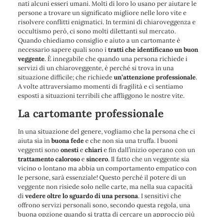
nati alcuni esseri umani. Molti di loro lo usano per aiutare le
persone a trovare un significato migliore nelle loro vite e
risolvere conflitti enigmatici. In termini di chiaroveggenza e
occultismo però, ci sono molti dilettanti sul mercato.
Quando chiediamo consiglio e aiuto a un cartomante è
necessario sapere quali sono i
tratti che identificano un buon
veggente
. È innegabile che quando una persona richiede i
servizi di un chiaroveggente, è perché si trova in una
situazione difficile; che richiede
un’attenzione
professionale
.
A volte attraversiamo momenti di fragilità e ci sentiamo
esposti a situazioni terribili che affliggono le nostre vite.
La cartomante professionale
In una situazione del genere, vogliamo che la persona che ci
aiuta sia in
buona fede
e che non sia una truffa. I buoni
veggenti sono
onesti
e
chiari
e fin dall’inizio operano con un
trattamento
caloroso
e
sincero
. Il fatto che un veggente sia
vicino o lontano ma abbia un comportamento empatico con
le persone, sarà essenziale! Questo perché il potere di un
veggente non risiede solo nelle carte, ma nella sua capacità
di
vedere oltre lo sguardo di una persona
. I sensitivi che
offrono servizi personali sono, secondo questa regola, una
buona opzione quando si tratta di cercare un approccio più