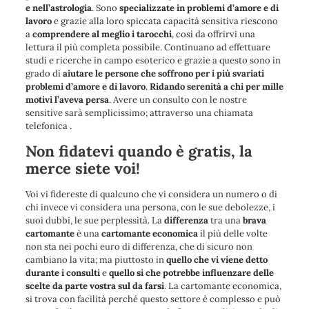
e nell’astrologia
. Sono
specializzate in problemi d’amore e di
lavoro
e grazie alla loro spiccata capacità sensitiva riescono
a
comprendere al meglio i tarocchi
, così da offrirvi una
lettura il più completa possibile. Continuano ad effettuare
studi e ricerche in campo esoterico e grazie a questo sono in
grado di
aiutare le persone che soffrono per i più svariati
problemi d’amore e di lavoro
.
Ridando serenità a chi per mille
motivi l’aveva persa
. Avere un consulto con le nostre
sensitive sarà semplicissimo; attraverso una chiamata
telefonica .
Non fidatevi quando è gratis, la
merce siete voi!
Voi vi fidereste di qualcuno che vi considera un numero o di
chi invece vi considera una persona, con le sue debolezze, i
suoi dubbi, le sue perplessità. La
differenza
tra una
brava
cartomante
è una
cartomante economica
il più delle volte
non sta nei pochi euro di differenza, che di sicuro non
cambiano la vita; ma piuttosto in
quello che vi viene detto
durante i consulti
e
quello si che potrebbe influenzare delle
scelte da parte vostra sul da farsi
. La cartomante economica,
si trova con facilità perché questo settore è complesso e può