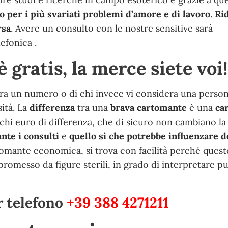
o per i più svariati problemi d’amore e di lavoro
.
Ri
rsa
. Avere un consulto con le nostre sensitive sarà
efonica .
 gratis, la merce siete voi!
era un numero o di chi invece vi considera una person
sità. La
differenza
tra una
brava cartomante
è una
ca
ochi euro di differenza, che di sicuro non cambiano la
nte i consulti
e
quello si che potrebbe influenzare d
tomante economica, si trova con facilità perché quest
omesso da figure sterili, in grado di interpretare 
r telefono
+39 388 4271211