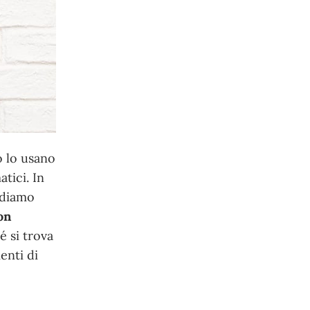
o lo usano
atici. In
ediamo
on
é si trova
enti di