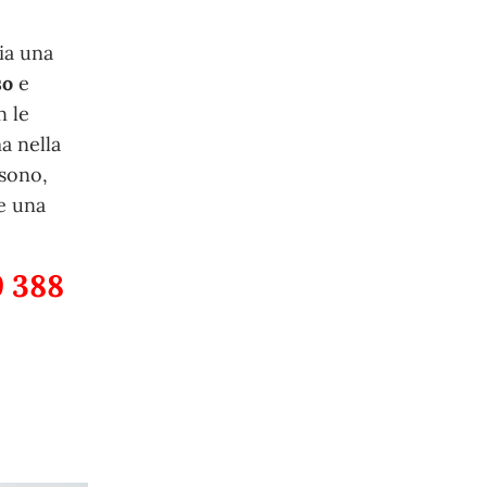
ia una
so
e
n le
a nella
 sono,
e una
9 388