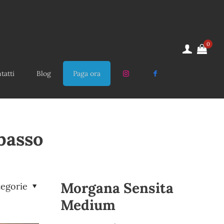
0
tatti
Blog
Paga ora
basso
Morgana Sensita
tegorie
Medium