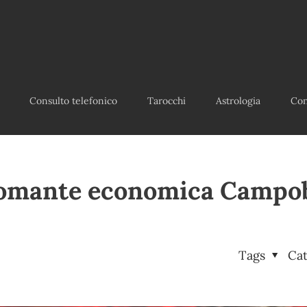
Consulto telefonico
Tarocchi
Astrologia
Con
omante economica Campo
Tags
Ca