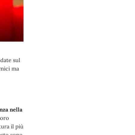
date sul
omici ma
nza nella
loro
tura il più
esto sono