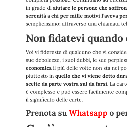
in grado di
aiutare le persone che soffron
serenità a chi per mille motivi l’aveva pe
semplicissimo; attraverso una chiamata tel
Non fidatevi quando è
Voi vi fidereste di qualcuno che vi consid
sue debolezze, i suoi dubbi, le sue perples
economica
il più delle volte non sta nei p
piuttosto in
quello che vi viene detto dura
scelte da parte vostra sul da farsi
. La car
è complesso e può essere facilmente compr
il significato delle carte.
Prenota su
Whatsapp
o pe