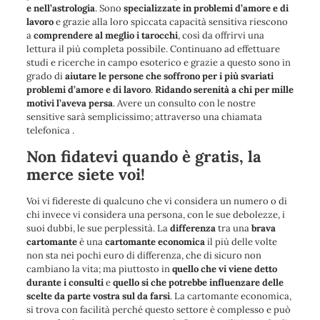
e nell’astrologia
. Sono
specializzate in problemi d’amore e di
lavoro
e grazie alla loro spiccata capacità sensitiva riescono
a
comprendere al meglio i tarocchi
, così da offrirvi una
lettura il più completa possibile. Continuano ad effettuare
studi e ricerche in campo esoterico e grazie a questo sono in
grado di
aiutare le persone che soffrono per i più svariati
problemi d’amore e di lavoro
.
Ridando serenità a chi per mille
motivi l’aveva persa
. Avere un consulto con le nostre
sensitive sarà semplicissimo; attraverso una chiamata
telefonica .
Non fidatevi quando è gratis, la
merce siete voi!
Voi vi fidereste di qualcuno che vi considera un numero o di
chi invece vi considera una persona, con le sue debolezze, i
suoi dubbi, le sue perplessità. La
differenza
tra una
brava
cartomante
è una
cartomante economica
il più delle volte
non sta nei pochi euro di differenza, che di sicuro non
cambiano la vita; ma piuttosto in
quello che vi viene detto
durante i consulti
e
quello si che potrebbe influenzare delle
scelte da parte vostra sul da farsi
. La cartomante economica,
si trova con facilità perché questo settore è complesso e può