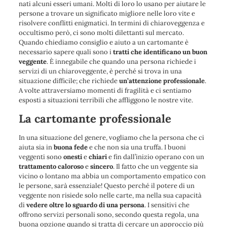
nati alcuni esseri umani. Molti di loro lo usano per aiutare le
persone a trovare un significato migliore nelle loro vite e
risolvere conflitti enigmatici. In termini di chiaroveggenza e
occultismo però, ci sono molti dilettanti sul mercato.
Quando chiediamo consiglio e aiuto a un cartomante è
necessario sapere quali sono i
tratti che identificano un buon
veggente
. È innegabile che quando una persona richiede i
servizi di un chiaroveggente, è perché si trova in una
situazione difficile; che richiede
un’attenzione
professionale
.
A volte attraversiamo momenti di fragilità e ci sentiamo
esposti a situazioni terribili che affliggono le nostre vite.
La cartomante professionale
In una situazione del genere, vogliamo che la persona che ci
aiuta sia in
buona fede
e che non sia una truffa. I buoni
veggenti sono
onesti
e
chiari
e fin dall’inizio operano con un
trattamento
caloroso
e
sincero
. Il fatto che un veggente sia
vicino o lontano ma abbia un comportamento empatico con
le persone, sarà essenziale! Questo perché il potere di un
veggente non risiede solo nelle carte, ma nella sua capacità
di
vedere oltre lo sguardo di una persona
. I sensitivi che
offrono servizi personali sono, secondo questa regola, una
buona opzione quando si tratta di cercare un approccio più