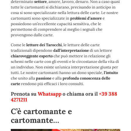
determinato
settore
, amore, lavoro, denaro. Non a caso quasi
tutte le cartomanti si dichiarano, precisando in anticipo in
cosa si sono specializzate nella lettura delle carte. Le nostre
cartomanti sono specializzate in
problemi
d’amore
e
possiedono un’eccellente capacità sensitiva, che le
permettono di comprendere al meglio i segnali che
provengono dalle carte.
Come le
letture dei Tarocchi
, le letture delle carte
tradizionali dipendono
dall’interpretazione
di un lettore
chiaroveggente esperto
che può mettere in relazione gli
schemi nelle carte con gli eventi e le circostanze della vita di
un individuo. Non esiste un’unica interpretazione giusta per
tutti. Le nostre cartomanti hanno un dono speciale,
l’intuito
che unito alla
passione
e alla
profonda conoscenza delle
carte
rendono più efficaci i loro consulti.
Prenota su
Whatsapp
o chiama ora il
+39 388
4271211
C’è cartomante e
cartomante…