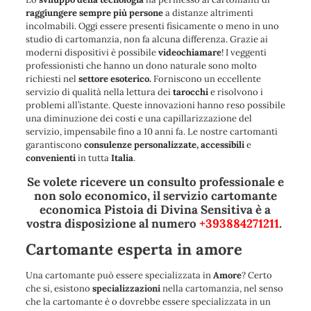
raggiungere sempre più persone
a distanze altrimenti
incolmabili. Oggi essere presenti fisicamente o meno in uno
studio di cartomanzia, non fa alcuna differenza. Grazie ai
moderni dispositivi è possibile
videochiamare
! I veggenti
professionisti che hanno un dono naturale sono molto
richiesti nel
settore esoterico.
Forniscono un eccellente
servizio di qualità nella lettura dei
tarocchi
e risolvono i
problemi all’istante. Queste innovazioni hanno reso possibile
una diminuzione dei costi e una capillarizzazione del
servizio, impensabile fino a 10 anni fa. Le nostre cartomanti
garantiscono
consulenze personalizzate,
accessibili
e
convenienti
in tutta
Italia
.
Se volete ricevere un consulto professionale e
non solo economico, il servizio cartomante
economica Pistoia di Divina Sensitiva è a
vostra disposizione al numero
+393884271211
.
Cartomante esperta in amore
Una cartomante può essere specializzata in
Amore
? Certo
che si, esistono
specializzazioni
nella cartomanzia, nel senso
che la cartomante è o dovrebbe essere specializzata in un