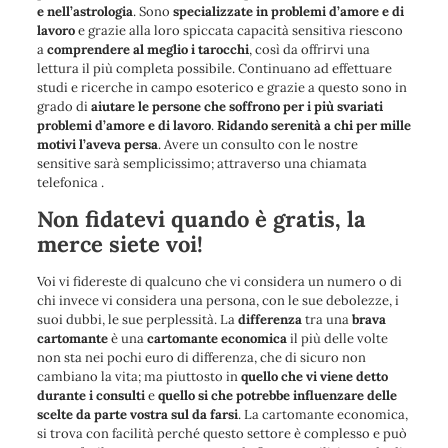
e nell’astrologia
. Sono
specializzate in problemi d’amore e di
lavoro
e grazie alla loro spiccata capacità sensitiva riescono
a
comprendere al meglio i tarocchi
, così da offrirvi una
lettura il più completa possibile. Continuano ad effettuare
studi e ricerche in campo esoterico e grazie a questo sono in
grado di
aiutare le persone che soffrono per i più svariati
problemi d’amore e di lavoro
.
Ridando serenità a chi per mille
motivi l’aveva persa
. Avere un consulto con le nostre
sensitive sarà semplicissimo; attraverso una chiamata
telefonica .
Non fidatevi quando è gratis, la
merce siete voi!
Voi vi fidereste di qualcuno che vi considera un numero o di
chi invece vi considera una persona, con le sue debolezze, i
suoi dubbi, le sue perplessità. La
differenza
tra una
brava
cartomante
è una
cartomante economica
il più delle volte
non sta nei pochi euro di differenza, che di sicuro non
cambiano la vita; ma piuttosto in
quello che vi viene detto
durante i consulti
e
quello si che potrebbe influenzare delle
scelte da parte vostra sul da farsi
. La cartomante economica,
si trova con facilità perché questo settore è complesso e può