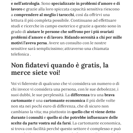
e nell’astrologia
. Sono
specializzate in problemi d’amore e di
lavoro
e grazie alla loro spiccata capacità sensitiva riescono
a
comprendere al meglio i tarocchi
, così da offrirvi una
lettura il più completa possibile. Continuano ad effettuare
studi e ricerche in campo esoterico e grazie a questo sono in
grado di
aiutare le persone che soffrono per i più svariati
problemi d’amore e di lavoro
.
Ridando serenità a chi per mille
motivi l’aveva persa
. Avere un consulto con le nostre
sensitive sarà semplicissimo; attraverso una chiamata
telefonica .
Non fidatevi quando è gratis, la
merce siete voi!
Voi vi fidereste di qualcuno che vi considera un numero o di
chi invece vi considera una persona, con le sue debolezze, i
suoi dubbi, le sue perplessità. La
differenza
tra una
brava
cartomante
è una
cartomante economica
il più delle volte
non sta nei pochi euro di differenza, che di sicuro non
cambiano la vita; ma piuttosto in
quello che vi viene detto
durante i consulti
e
quello si che potrebbe influenzare delle
scelte da parte vostra sul da farsi
. La cartomante economica,
si trova con facilità perché questo settore è complesso e può