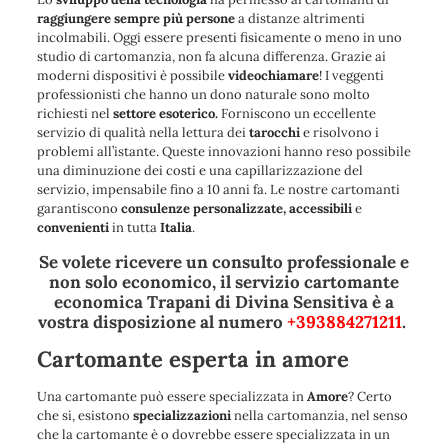
raggiungere sempre più persone
a distanze altrimenti
incolmabili. Oggi essere presenti fisicamente o meno in uno
studio di cartomanzia, non fa alcuna differenza. Grazie ai
moderni dispositivi è possibile
videochiamare
! I veggenti
professionisti che hanno un dono naturale sono molto
richiesti nel
settore esoterico.
Forniscono un eccellente
servizio di qualità nella lettura dei
tarocchi
e risolvono i
problemi all’istante. Queste innovazioni hanno reso possibile
una diminuzione dei costi e una capillarizzazione del
servizio, impensabile fino a 10 anni fa. Le nostre cartomanti
garantiscono
consulenze personalizzate,
accessibili
e
convenienti
in tutta
Italia
.
Se volete ricevere un consulto professionale e
non solo economico, il servizio cartomante
economica Trapani di Divina Sensitiva è a
vostra disposizione al numero
+393884271211
.
Cartomante esperta in amore
Una cartomante può essere specializzata in
Amore
? Certo
che si, esistono
specializzazioni
nella cartomanzia, nel senso
che la cartomante è o dovrebbe essere specializzata in un