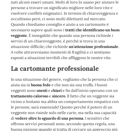
nati alcuni esseri umani. Molti di loro lo usano per aiutare le
persone a trovare un significato migliore nelle loro vite e
risolvere conflitti enigmatici. In termini di chiaroveggenza e
occultismo però, ci sono molti dilettanti sul mercato.
Quando chiediamo consiglio e aiuto a un cartomante è
necessario sapere quali sono i
tratti che identificano un buon
veggente
. È innegabile che quando una persona richiede i
servizi di un chiaroveggente, è perché si trova in una
situazione difficile; che richiede
un’attenzione
professionale
.
A volte attraversiamo momenti di fragilità e ci sentiamo
esposti a situazioni terribili che affliggono le nostre vite.
La cartomante professionale
In una situazione del genere, vogliamo che la persona che ci
aiuta sia in
buona fede
e che non sia una truffa. I buoni
veggenti sono
onesti
e
chiari
e fin dall’inizio operano con un
trattamento
caloroso
e
sincero
. Il fatto che un veggente sia
vicino o lontano ma abbia un comportamento empatico con
le persone, sarà essenziale! Questo perché il potere di un
veggente non risiede solo nelle carte, ma nella sua capacità
di
vedere oltre lo sguardo di una persona
. I sensitivi che
offrono servizi personali sono, secondo questa regola, una
buona opzione quando si tratta di cercare un approccio più