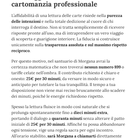
cartomanzia professionale
L’affidabilità di una lettura delle carte risiede nella
purezza
delle intenzioni
e nella totale dedizione al cuore di chi
interroga il destino. Non si tratta semplicemente di ricevere
risposte pronte all’uso, ma di
intraprendere un vero viaggio
di scoperta e guarigione interiore
. La fiducia si costruisce
unicamente sulla
trasparenza assoluta e sul massimo rispetto
reciproco
.
Per questo motivo, nel santuario di Morgana avrai la
certezza matematica che non troverai
nessun numero 899
o
tariffe celate nell’ombra. Il contributo richiesto è chiaro e
onesto:
25€ per 30 minuti
, da versare in modo sicuro e
anticipato per tutelare la tua tranquillità.
Il tempo a tua
disposizione non viene mai reciso bruscamente allo scadere
dei minuti
, poiché le energie richiedono rispetto.
Spesso la lettura fluisce in modo così naturale che si
prolunga spontaneamente fino a
dieci minuti extra
,
portando il dialogo a
quaranta minuti
senza alterare il patto
iniziale di
25€ per 30 minuti
. Affinché tu possa abbandonare
ogni tensione, vige una regola sacra per ogni incontro.
All’orario stabilito,
sarà Morgana a chiamarti
direttamente