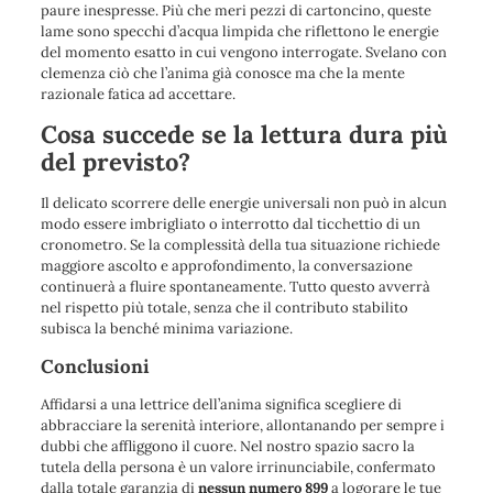
paure inespresse. Più che meri pezzi di cartoncino, queste
lame sono specchi d’acqua limpida che riflettono le energie
del momento esatto in cui vengono interrogate. Svelano con
clemenza ciò che l’anima già conosce ma che la mente
razionale fatica ad accettare.
Cosa succede se la lettura dura più
del previsto?
Il delicato scorrere delle energie universali non può in alcun
modo essere imbrigliato o interrotto dal ticchettio di un
cronometro. Se la complessità della tua situazione richiede
maggiore ascolto e approfondimento, la conversazione
continuerà a fluire spontaneamente. Tutto questo avverrà
nel rispetto più totale, senza che il contributo stabilito
subisca la benché minima variazione.
Conclusioni
Affidarsi a una lettrice dell’anima significa scegliere di
abbracciare la
serenità interiore
, allontanando per sempre i
dubbi che affliggono il cuore. Nel nostro
spazio sacro
la
tutela della persona è un valore irrinunciabile, confermato
dalla totale garanzia di
nessun numero 899
a logorare le tue