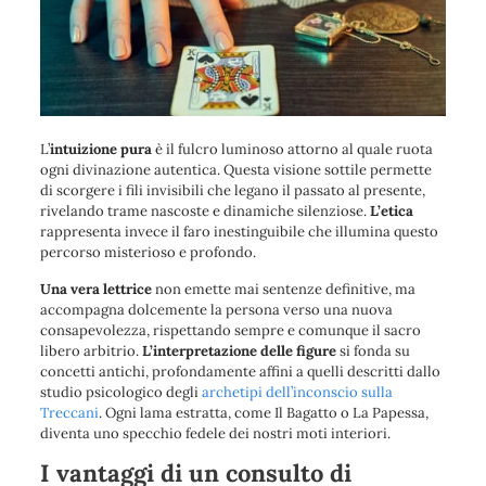
L’
intuizione pura
è il fulcro luminoso attorno al quale ruota
ogni divinazione autentica. Questa
visione sottile
permette
di scorgere i fili invisibili che legano il passato al presente,
rivelando trame nascoste e dinamiche silenziose.
L’etica
rappresenta invece il faro
inestinguibile che illumina questo
percorso misterioso e profondo.
Una vera lettrice
non emette mai sentenze definitive, ma
accompagna dolcemente la persona verso una nuova
consapevolezza
, rispettando sempre e comunque il sacro
libero arbitrio.
L’interpretazione delle figure
si fonda su
concetti antichi, profondamente affini a quelli descritti dallo
studio psicologico degli
archetipi dell’inconscio sulla
Treccani
. Ogni lama estratta, come
Il Bagatto
o
La Papessa
,
diventa uno specchio fedele dei nostri moti interiori.
I vantaggi di un consulto di