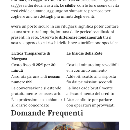
saggezza dei decani astrali.
Le
sibille
, con le loro scene di vita
così vivide e umane,
aggiungono sfumature preziose
per
cogliere anche i dettagli più minuti degli eventi.
Avere un porto sicuro in cui rifugiarsi significa poter contare
su
una struttura limpida,
lontana dalle pericolose illusioni
presenti in rete. Osserva le
differenze fondamentali
tra il
nostro approccio e i rischi delle linee a tariffazione speciale:
L’Etica Trasparente di
Le Insidie della Rete
Morgana
Costo fisso di
25€ per 30
Costi al minuto imprevedibili
minuti
e in continuo aumento
Assoluta garanzia di
nessun
Addebiti scatto alla risposta
numero 899
fin dai primissimi secondi
La conversazione si estende
La linea cade brutalmente
gratuitamente se necessario
all’esaurimento del credito
È la professionista a chiamarti
Attese infinite per parlare
all’orario concordato
con operatori improvvisati
Domande Frequenti