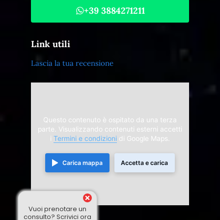
+39 3884271211
Link utili
Lascia la tua recensione
Questo contenuto è ospitato da una terza
parte. Visualizzando contenuti esterni accetti
i
Termini e condizioni
di Google Maps.
Carica mappa
Accetta e carica
Vuoi prenotare un
consulto? Scrivici ora