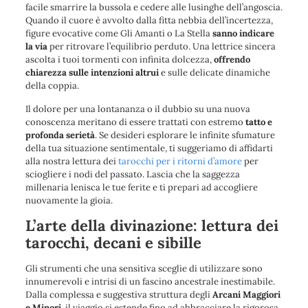
facile smarrire la bussola e cedere alle lusinghe dell’angoscia.
Quando il cuore è avvolto dalla fitta nebbia dell’incertezza,
figure evocative come
Gli Amanti
o
La Stella
sanno indicare
la via
per ritrovare l’equilibrio perduto. Una lettrice sincera
ascolta i tuoi tormenti con infinita dolcezza,
offrendo
chiarezza sulle intenzioni altrui
e sulle delicate dinamiche
della coppia.
Il dolore per una lontananza o il dubbio su una nuova
conoscenza meritano di essere trattati con estremo
tatto e
profonda serietà
. Se desideri esplorare le infinite sfumature
della tua situazione sentimentale, ti suggeriamo di affidarti
alla nostra lettura dei
tarocchi per i ritorni d’amore
per
sciogliere i nodi del passato
. Lascia che la saggezza
millenaria lenisca le tue ferite e ti prepari ad accogliere
nuovamente la gioia.
L’arte della divinazione: lettura dei
tarocchi, decani e sibille
Gli strumenti che una sensitiva sceglie di utilizzare sono
innumerevoli
e intrisi di un fascino ancestrale inestimabile.
Dalla complessa e suggestiva struttura degli
Arcani Maggiori
e Minori
, il viaggio si estende fino ad abbracciare la rigorosa