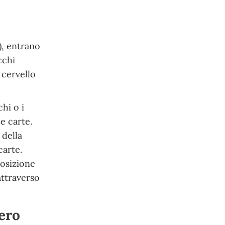
), entrano
cchi
 cervello
hi o i
e carte.
 della
carte.
posizione
attraverso
mero