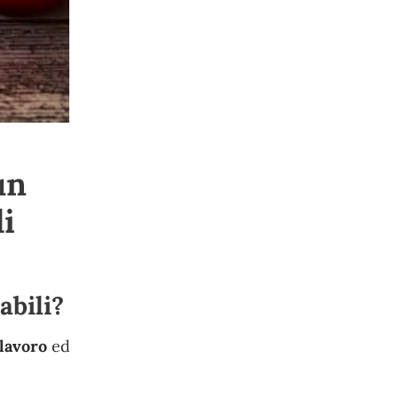
un
di
abili?
lavoro
ed