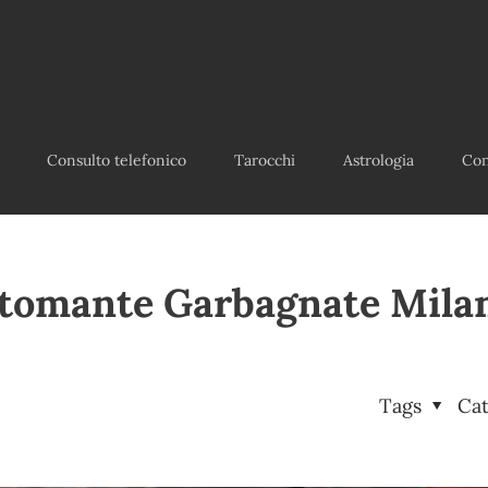
Consulto telefonico
Tarocchi
Astrologia
Con
tomante Garbagnate Mila
Tags
Ca