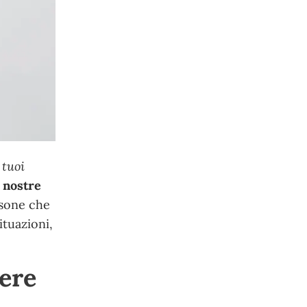
 tuoi
 nostre
rsone che
ituazioni,
sere