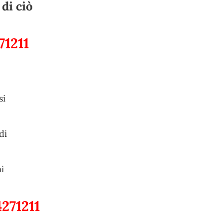
di ciò
71211
si
di
i
271211