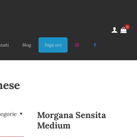
0
tatti
Blog
Paga ora
nese
Morgana Sensita
tegorie
Medium