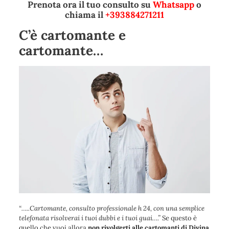
Prenota ora il tuo consulto su
Whatsapp
o
chiama il
+393884271211
C’è cartomante e
cartomante…
“
…..Cartomante, consulto professionale h 24, con una semplice
telefonata risolverai i tuoi dubbi e i tuoi guai….
”
Se questo è
quello che vuoi allora
non rivolgerti alle cartomanti di Divina