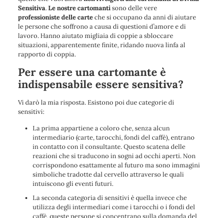
Sensitiva
.
Le nostre cartomanti
sono delle vere
professioniste delle carte
che si occupano da anni di
aiutare
le persone che soffrono a causa di questioni d’amore e di
lavoro
. Hanno
aiutato migliaia di coppie a sbloccare
situazioni, apparentemente finite, ridando nuova linfa al
rapporto di coppia.
Per essere una cartomante è
indispensabile essere sensitiva?
Vi darò la mia risposta. Esistono poi due categorie di
sensitivi:
La prima appartiene a coloro che, senza alcun
intermediario (carte, tarocchi, fondi del caffè), entrano
in contatto con il consultante. Questo scatena delle
reazioni che si traducono in sogni ad occhi aperti. Non
corrispondono esattamente al futuro ma sono immagini
simboliche tradotte dal cervello attraverso le quali
intuiscono gli eventi futuri.
La seconda categoria di sensitivi è quella invece che
utilizza degli intermediari come i tarocchi o i fondi del
caffè, queste persone si concentrano sulla domanda del