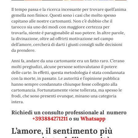
Il tempo passa e la ricerca incessante per trovare quell’anima
gemella non finisce. Questi sono i casi che molto spesso
capitano alle nostre cartomanti. Non c’è dubbio che il
tarocco sia uno dei modi con maggiore certezza per
trovarla, niente è paragonabile al suo potere. In altre parole,
la divinazione, oltre ad offrirti motivazione nel campo
dell’amore, cercherà di darti i giusti consigli sulle decisioni
da prendere.
Anni fa, andare da una cartomante era un fatto raro. C’erano
molti pregiudizi, alcune persone sottovalutano il potere
delle carte. In effetti, questa metodologia è stata condannata
con la morte, in passato. Le autorità e l’opinione pubblica
hanno sempre condannato chiunque fosse collegato alla
cartomanzia. Fortunatamente viene tollerata, ma spesso le
frodi, che sono presenti ovunque, minano una categoria
intera.
Richiedi un consulto professionale al numero
+393884271211
o su
Whatsapp
L’amore, il sentimento più