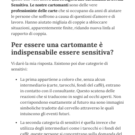
Sensitiva
.
Le nostre cartomanti
sono delle vere
professioniste delle carte
che si occupano da anni di
aiutare
le persone che soffrono a causa di questioni d’amore e di
lavoro
. Hanno
aiutato migliaia di coppie a sbloccare
situazioni, apparentemente finite, ridando nuova linfa al
rapporto di coppia.
Per essere una cartomante è
indispensabile essere sensitiva?
Vi darò la mia risposta. Esistono poi due categorie di
sensitivi:
La prima appartiene a coloro che, senza alcun
intermediario (carte, tarocchi, fondi del caffè), entrano
in contatto con il consultante. Questo scatena delle
reazioni che si traducono in sogni ad occhi aperti. Non
corrispondono esattamente al futuro ma sono immagini
simboliche tradotte dal cervello attraverso le quali
intuiscono gli eventi futuri.
La seconda categoria di sensitivi è quella invece che
utilizza degli intermediari come i tarocchi o i fondi del
caffè, queste persone si concentrano sulla domanda del