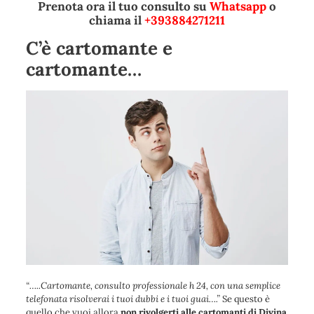
Prenota ora il tuo consulto su
Whatsapp
o
chiama il
+393884271211
C’è cartomante e
cartomante…
“
…..Cartomante, consulto professionale h 24, con una semplice
telefonata risolverai i tuoi dubbi e i tuoi guai….
”
Se questo è
quello che vuoi allora
non rivolgerti alle cartomanti di Divina