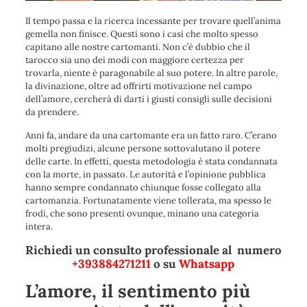
Il tempo passa e la ricerca incessante per trovare quell’anima
gemella non finisce. Questi sono i casi che molto spesso
capitano alle nostre cartomanti. Non c’è dubbio che il
tarocco sia uno dei modi con maggiore certezza per
trovarla, niente è paragonabile al suo potere. In altre parole,
la divinazione, oltre ad offrirti motivazione nel campo
dell’amore, cercherà di darti i giusti consigli sulle decisioni
da prendere.
Anni fa, andare da una cartomante era un fatto raro. C’erano
molti pregiudizi, alcune persone sottovalutano il potere
delle carte. In effetti, questa metodologia è stata condannata
con la morte, in passato. Le autorità e l’opinione pubblica
hanno sempre condannato chiunque fosse collegato alla
cartomanzia. Fortunatamente viene tollerata, ma spesso le
frodi, che sono presenti ovunque, minano una categoria
intera.
Richiedi un consulto professionale al numero
+393884271211
o su
Whatsapp
L’amore, il sentimento più