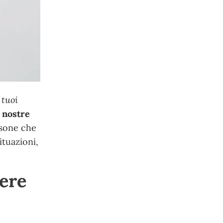
 tuoi
 nostre
rsone che
ituazioni,
sere