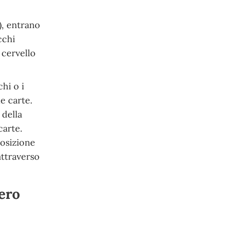
), entrano
cchi
 cervello
hi o i
e carte.
 della
carte.
posizione
attraverso
mero