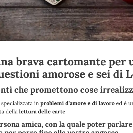
una brava cartomante per 
questioni amorose e sei di 
enti che promettono cose irrealizz
 specializzata in
problemi d’amore e di lavoro
ed è u
ta della
lettura delle carte
rsona amica, con la quale poter parlare 
e per porre fine alle vostre angosce.