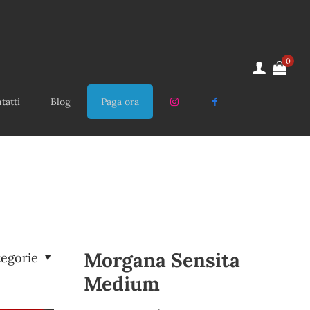
0
tatti
Blog
Paga ora
Morgana Sensita
tegorie
Medium