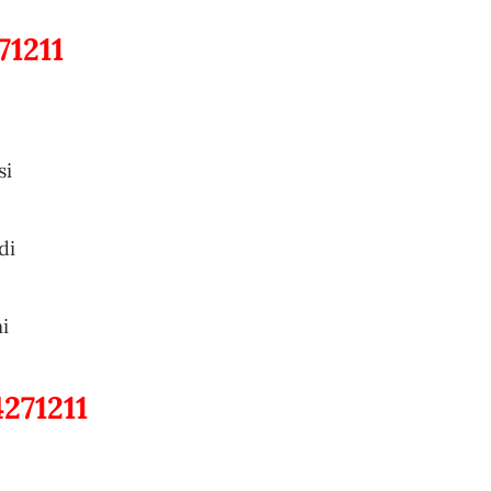
71211
si
di
i
271211