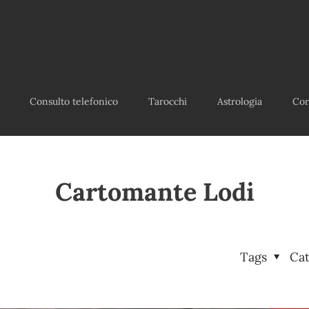
Consulto telefonico
Tarocchi
Astrologia
Con
Cartomante Lodi
Tags
Ca