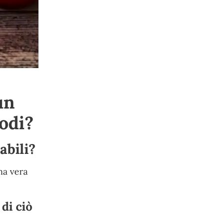
un
Lodi?
abili?
na vera
di ciò