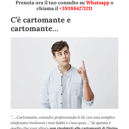
Prenota ora il tuo consulto su
Whatsapp
o
chiama il
+393884271211
C’è cartomante e
cartomante…
“
…..Cartomante, consulto professionale h 24, con una semplice
telefonata risolverai i tuoi dubbi e i tuoi guai….
”
Se questo è
quello che vuoi allora
non rivolgerti alle cartomanti di Divina