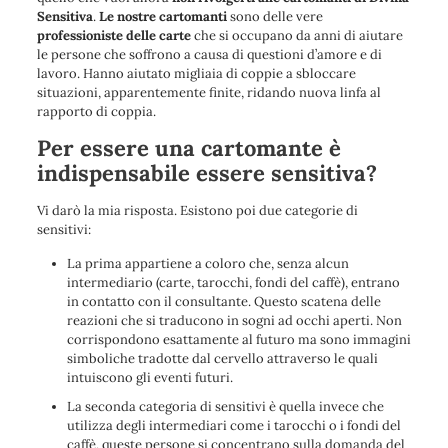
Sensitiva
.
Le nostre cartomanti
sono delle vere
professioniste delle carte
che si occupano da anni di
aiutare
le persone che soffrono a causa di questioni d’amore e di
lavoro
. Hanno
aiutato migliaia di coppie a sbloccare
situazioni, apparentemente finite, ridando nuova linfa al
rapporto di coppia.
Per essere una cartomante è
indispensabile essere sensitiva?
Vi darò la mia risposta. Esistono poi due categorie di
sensitivi:
La prima appartiene a coloro che, senza alcun
intermediario (carte, tarocchi, fondi del caffè), entrano
in contatto con il consultante. Questo scatena delle
reazioni che si traducono in sogni ad occhi aperti. Non
corrispondono esattamente al futuro ma sono immagini
simboliche tradotte dal cervello attraverso le quali
intuiscono gli eventi futuri.
La seconda categoria di sensitivi è quella invece che
utilizza degli intermediari come i tarocchi o i fondi del
caffè, queste persone si concentrano sulla domanda del