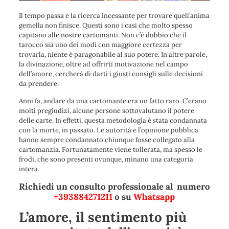
Il tempo passa e la ricerca incessante per trovare quell’anima
gemella non finisce. Questi sono i casi che molto spesso
capitano alle nostre cartomanti. Non c’è dubbio che il
tarocco sia uno dei modi con maggiore certezza per
trovarla, niente è paragonabile al suo potere. In altre parole,
la divinazione, oltre ad offrirti motivazione nel campo
dell’amore, cercherà di darti i giusti consigli sulle decisioni
da prendere.
Anni fa, andare da una cartomante era un fatto raro. C’erano
molti pregiudizi, alcune persone sottovalutano il potere
delle carte. In effetti, questa metodologia è stata condannata
con la morte, in passato. Le autorità e l’opinione pubblica
hanno sempre condannato chiunque fosse collegato alla
cartomanzia. Fortunatamente viene tollerata, ma spesso le
frodi, che sono presenti ovunque, minano una categoria
intera.
Richiedi un consulto professionale al numero
+393884271211
o su
Whatsapp
L’amore, il sentimento più