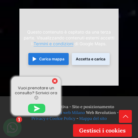
Questo contenuto è ospitato da una terza
parte. Visualizzando contenuti esterni accetti
i
Termini e condizioni
di Google Maps.
Carica mappa
Accetta e carica
Vuoi prenotare un
consulto? Scrivici ora
🙂
© 2024 Divina Sensitiva - Sito e posizionamento
realizzato dall'
Agenzia web Milano
Web Revolution -
Privacy e Cookie Policy
-
Mappa del sito
1
Gestisci i cookies