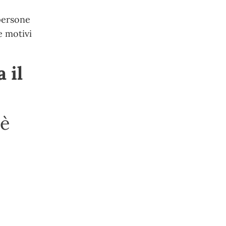
 persone
e motivi
 il
 è