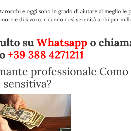
tarocchi e oggi sono in grado di aiutare al meglio le
amore e di lavoro, ridando così serenità a chi per mill
sulto su
Whatsapp
o chiama
ro
+39 388 4271211
omante professionale Como
 sensitiva?