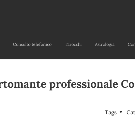
Consulto telefonico
Tarocchi
Astrologia
Con
rtomante professionale C
Tags
Ca