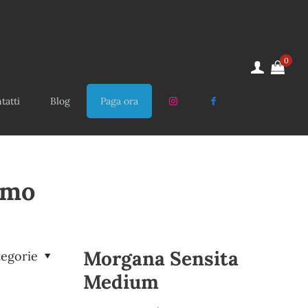
0
tatti
Blog
Paga ora
omo
Morgana Sensita
tegorie
Medium