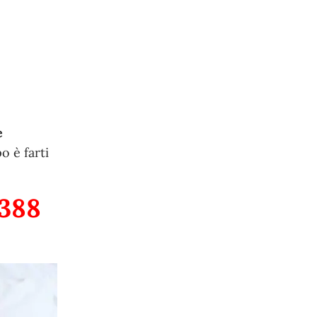
e
o è farti
 388