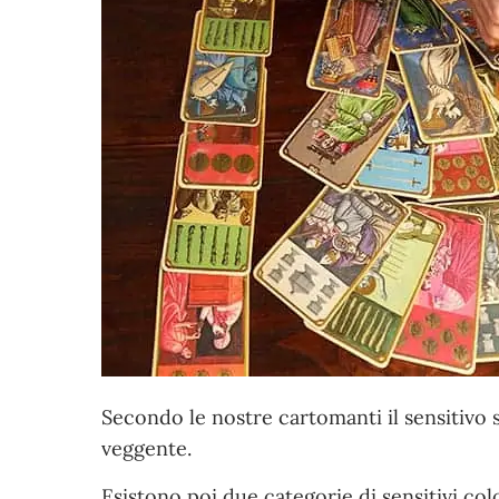
Secondo le nostre cartomanti il sensitivo s
veggente.
Esistono poi due categorie di sensitivi col