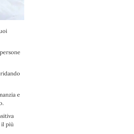
uoi
e persone
 ridando
manzia e
o.
sitiva
il più