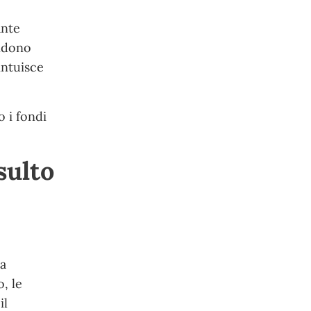
ante
ondono
intuisce
o i fondi
sulto
la
, le
il