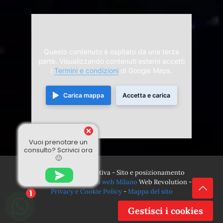
Questo contenuto è ospitato da una terza
parte. Visualizzando contenuti esterni accetti
i
Termini e condizioni
di Google Maps.
Carica mappa
Accetta e carica
Vuoi prenotare un
consulto? Scrivici ora
🙂
© 2024 Divina Sensitiva - Sito e posizionamento
realizzato dall'
Agenzia web Milano
Web Revolution -
Privacy e Cookie Policy
-
Mappa del sito
1
Gestisci i cookies