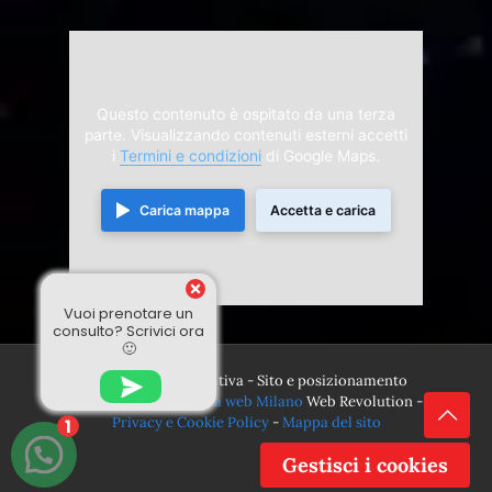
Questo contenuto è ospitato da una terza
parte. Visualizzando contenuti esterni accetti
i
Termini e condizioni
di Google Maps.
Carica mappa
Accetta e carica
Vuoi prenotare un
consulto? Scrivici ora
🙂
© 2024 Divina Sensitiva - Sito e posizionamento
realizzato dall'
Agenzia web Milano
Web Revolution -
Privacy e Cookie Policy
-
Mappa del sito
1
Gestisci i cookies