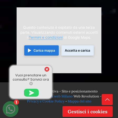
Questo contenuto è ospitato da una terza
parte. Visualizzando contenuti esterni accetti
i
Termini e condizioni
di Google Maps.
Carica mappa
Accetta e carica
Vuoi prenotare un
consulto? Scrivici ora
🙂
© 2024 Divina Sensitiva - Sito e posizionamento
realizzato dall'
Agenzia web Milano
Web Revolution -
Privacy e Cookie Policy
-
Mappa del sito
1
Gestisci i cookies