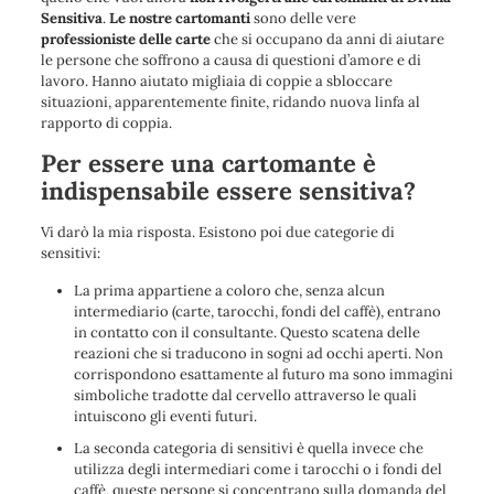
Sensitiva
.
Le nostre cartomanti
sono delle vere
professioniste delle carte
che si occupano da anni di
aiutare
le persone che soffrono a causa di questioni d’amore e di
lavoro
. Hanno
aiutato migliaia di coppie a sbloccare
situazioni, apparentemente finite, ridando nuova linfa al
rapporto di coppia.
Per essere una cartomante è
indispensabile essere sensitiva?
Vi darò la mia risposta. Esistono poi due categorie di
sensitivi:
La prima appartiene a coloro che, senza alcun
intermediario (carte, tarocchi, fondi del caffè), entrano
in contatto con il consultante. Questo scatena delle
reazioni che si traducono in sogni ad occhi aperti. Non
corrispondono esattamente al futuro ma sono immagini
simboliche tradotte dal cervello attraverso le quali
intuiscono gli eventi futuri.
La seconda categoria di sensitivi è quella invece che
utilizza degli intermediari come i tarocchi o i fondi del
caffè, queste persone si concentrano sulla domanda del