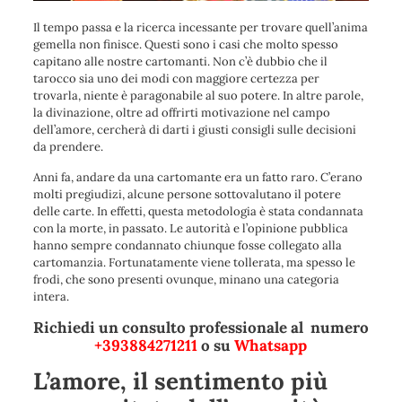
Il tempo passa e la ricerca incessante per trovare quell’anima
gemella non finisce. Questi sono i casi che molto spesso
capitano alle nostre cartomanti. Non c’è dubbio che il
tarocco sia uno dei modi con maggiore certezza per
trovarla, niente è paragonabile al suo potere. In altre parole,
la divinazione, oltre ad offrirti motivazione nel campo
dell’amore, cercherà di darti i giusti consigli sulle decisioni
da prendere.
Anni fa, andare da una cartomante era un fatto raro. C’erano
molti pregiudizi, alcune persone sottovalutano il potere
delle carte. In effetti, questa metodologia è stata condannata
con la morte, in passato. Le autorità e l’opinione pubblica
hanno sempre condannato chiunque fosse collegato alla
cartomanzia. Fortunatamente viene tollerata, ma spesso le
frodi, che sono presenti ovunque, minano una categoria
intera.
Richiedi un consulto professionale al numero
+393884271211
o su
Whatsapp
L’amore, il sentimento più