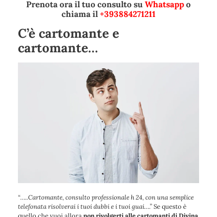
Prenota ora il tuo consulto su
Whatsapp
o
chiama il
+393884271211
C’è cartomante e
cartomante…
“
…..Cartomante, consulto professionale h 24, con una semplice
telefonata risolverai i tuoi dubbi e i tuoi guai….
”
Se questo è
quello che vuoi allora
non rivolgerti alle cartomanti di Divina