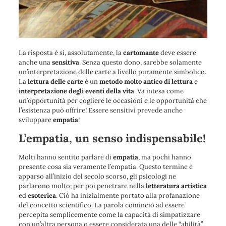
La risposta è sì, assolutamente, la
cartomante
deve essere
anche una
sensitiva
. Senza questo dono, sarebbe solamente
un’interpretazione delle carte a livello puramente simbolico.
La
lettura delle carte
è un
metodo molto antico
di lettura
e
interpretazione degli eventi della vita
. Va intesa come
un’opportunità per cogliere le occasioni e le opportunità che
l’esistenza può offrire! Essere sensitivi prevede anche
sviluppare
empatia
!
L’empatia, un senso indispensabile!
Molti hanno sentito parlare di
empatia
, ma pochi hanno
presente cosa sia veramente l’empatia. Questo termine è
apparso all’inizio del secolo scorso, gli psicologi ne
parlarono molto; per poi penetrare nella
letteratura artistica
ed
esoterica
. Ciò ha inizialmente portato alla profanazione
del concetto scientifico. La parola cominciò ad essere
percepita semplicemente come la capacità di simpatizzare
con un’altra persona o essere considerata una delle “abilità”