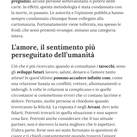
pregiudizi
, alcune persone sottovalutano il potere delle
carte. In effetti, questa metodologia è stata condannata con
la morte, in passato. Le autorità e l’opinione pubblica hanno
sempre condannato chiunque fosse collegato alla
cartomanzia. Fortunatamente viene tollerata, ma spesso le
frodi, che sono presenti ovunque, minano una categoria
intera.
L’amore, il sentimento più
perseguitato dell’umanità
Ciò che è più ricercato, quando si consultano i
tarocchi
, sono
gli
sviluppi futuri
; lavoro, salute, denaro o l’amore tanto
atteso! In quest’ultimo
possono accadere infinite cose
, come
una relazione basata su conflitti, rotture, allontanamenti o
imbrogli. A volte le relazioni si complicano e in quelle
circostanze si commettono errori che ci costano lacrime e
dolore. Pertanto, molte persone si chiedono quando
troveranno la felicità. La risposta è negli
Arcani
, devi solo
fidarti. Potresti trovarti in quella situazione e non sapere
cosa fare. Potresti anche considerare che il tuo attuale
partner, non è davvero la meta migliore che ti aspettavi.
D’altra parte, forse non sei stato fortunato in questioni di
cuore e ti chiedi costantemente quando troverò l’amore