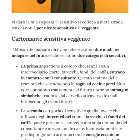
Vi darò la mia risposta. Il sensitivo si colloca a metà strada
tra chi non è
per niente sensitivo
e il
veggente
.
Cartomante sensitiva veggente
I filosofi del passato dicevano che esistono
due modi
per
indagare nel futuro
e che esistono
due categorie di sensitivi
:
La prima
appartiene a coloro che, senza alcun
intermediario (carte, tarocchi, fondi del caffè),
entrano
in contatto con il consultante
. Questo scatena delle
reazioni che si traducono in
sogni ad occhi aperti
. Non
corrispondono esattamente al futuro ma sono
immagini
simboliche
tradotte dal cervello attraverso le quali
intuiscono gli eventi futuri.
La seconda
categoria di sensitivi è quella invece che
utilizza degli
intermediari
come i
tarocchi
o i
fondi del
caffè
, queste persone si concentrano sulla domanda del
consultante e mescolano le carte. Inconsciamente, le
predispongono in armonia con le
energie cosmiche