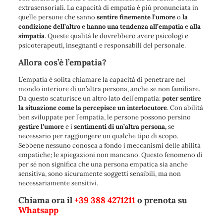
extrasensoriali. La capacità di empatia è più pronunciata in
quelle persone che sanno
sentire finemente l’umore
o
la
condizione dell’altro
e
hanno una tendenza all’empatia
e
alla
simpatia
. Queste qualità le dovrebbero avere psicologi e
psicoterapeuti, insegnanti e responsabili del personale.
Allora cos’è l’empatia?
L’empatia è solita chiamare la capacità di penetrare nel
mondo interiore di un’altra persona, anche se non familiare.
Da questo scaturisce un altro lato dell’empatia:
poter sentire
la situazione come la percepisce un interlocutore
. Con abilità
ben sviluppate per l’empatia, le persone possono persino
gestire l’umore
e i
sentimenti
di
un’altra persona,
se
necessario per raggiungere un qualche tipo di scopo.
Sebbene nessuno conosca a fondo i meccanismi delle abilità
empatiche; le spiegazioni non mancano. Questo fenomeno di
per sé non significa che una persona empatica sia anche
sensitiva, sono sicuramente soggetti sensibili, ma non
necessariamente sensitivi.
Chiama ora il
+39 388 4271211
o prenota su
Whatsapp