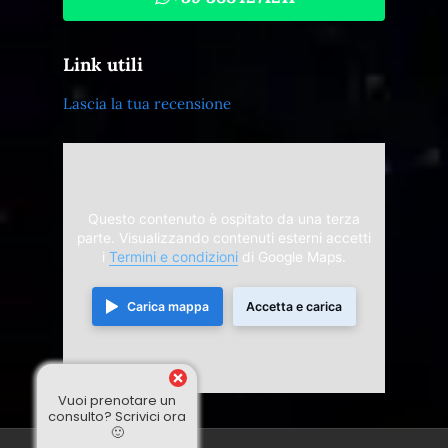
Link utili
Lascia la tua recensione
Questo contenuto è ospitato da una terza
parte. Visualizzando contenuti esterni accetti
i
Termini e condizioni
di Google Maps.
Carica mappa
Accetta e carica
Vuoi prenotare un
consulto? Scrivici ora
🙂