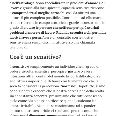
e nell’astrologia
. Sono
specializzate in problemi d’amore e di
lavoro
e grazie alla loro spiccata capacità sensitiva riescono
a
comprendere al meglio i tarocchi
, così da offrirvi una
lettura il più completa possibile. Continuano ad effettuare
studi e ricerche in campo esoterico e grazie a questo sono in
grado di
aiutare le persone che soffrono per i più svariati
problemi d’amore e di lavoro
.
Ridando serenità a chi per mille
motivi l’aveva persa
. Avere un consulto con le nostre
sensitive sarà semplicissimo; attraverso una chiamata
telefonica .
Cos’è un sensitivo?
Il
sensitivo
è semplicemente un individuo che in grado di
vedere, ascoltare, sentire, percepire, gustare o avere
intuizioni oltre i confini del mondo fisico. È difficile, forse
addirittura impossibile, definire con fermezza ciò che la
società considera la percezione “
normale
”. Dopotutto, siamo
condizionati a credere che la nostra percezione della realtà
sia abbastanza
concreta
: presumiamo che tutti conoscano il
cielo come blu o possano rilevare quando qualcuno è di
umore irritabile. Ma mentre continuiamo ad espandere
questo spettro sensoriale, ci rendiamo presto conto che
alcuni sensi diventano sempre meno comuni
tra i nostri