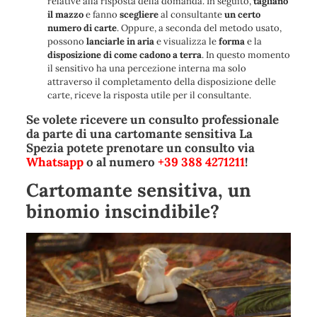
relative alla risposta della domanda. In seguito,
tagliano
il mazzo
e fanno
scegliere
al consultante
un certo
numero di carte
. Oppure, a seconda del metodo usato,
possono
lanciarle in aria
e visualizza le
forma
e la
disposizione di come cadono a terra
. In questo momento
il sensitivo ha una percezione interna ma solo
attraverso il completamento della disposizione delle
carte, riceve la risposta utile per il consultante.
Se volete ricevere un consulto professionale
da parte di una cartomante sensitiva La
Spezia potete prenotare un consulto via
Whatsapp
o al numero
+39 388 4271211
!
Cartomante sensitiva, un
binomio inscindibile?