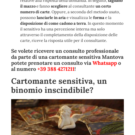
relative alla risposta della domanda. In seguito,
tagliano
il mazzo
e fanno
scegliere
al consultante
un certo
numero di carte
. Oppure, a seconda del metodo usato,
possono
lanciarle in aria
e visualizza le
forma
e la
disposizione di come cadono a terra
. In questo momento
il sensitivo ha una percezione interna ma solo
attraverso il completamento della disposizione delle
carte, riceve la risposta utile per il consultante.
Se volete ricevere un consulto professionale
da parte di una cartomante sensitiva Mantova
potete prenotare un consulto via
Whatsapp
o
al numero
+39 388 4271211
!
Cartomante sensitiva, un
binomio inscindibile?