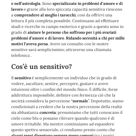
e nell’astrologia
. Sono
specializzate in problemi d’amore e di
lavoro
e grazie alla loro spiccata capacità sensitiva riescono
a
comprendere al meglio i tarocchi
, così da offrirvi una
lettura il più completa possibile. Continuano ad effettuare
studi e ricerche in campo esoterico e grazie a questo sono in
grado di
aiutare le persone che soffrono per i più svariati
problemi d’amore e di lavoro
.
Ridando serenità a chi per mille
motivi l’aveva persa
. Avere un consulto con le nostre
sensitive sarà semplicissimo; attraverso una chiamata
telefonica .
Cos’è un sensitivo?
Il
sensitivo
è semplicemente un individuo che in grado di
vedere, ascoltare, sentire, percepire, gustare o avere
intuizioni oltre i confini del mondo fisico. È difficile, forse
addirittura impossibile, definire con fermezza ciò che la
società considera la percezione “
normale
”. Dopotutto, siamo
condizionati a credere che la nostra percezione della realtà
sia abbastanza
concreta
: presumiamo che tutti conoscano il
cielo come blu o possano rilevare quando qualcuno è di
umore irritabile. Ma mentre continuiamo ad espandere
questo spettro sensoriale, ci rendiamo presto conto che
alcuni sensi diventano sempre meno comuni
tra i nostri