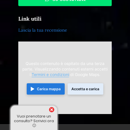
Link utili
Lascia la tua recensione
Questo contenuto è ospitato da una terza
parte. Visualizzando contenuti esterni accetti
i
Termini e condizioni
di Google Maps.
Carica mappa
Accetta e carica
Vuoi prenotare un
consulto? Scrivici ora
🙂