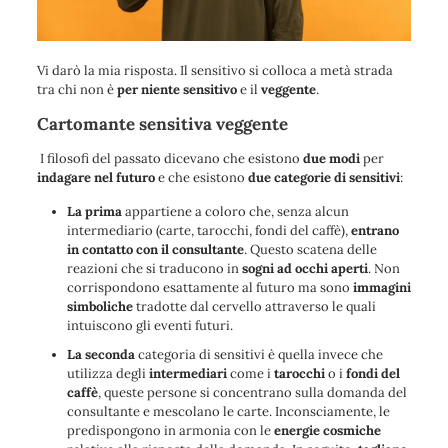
Vi darò la mia risposta. Il sensitivo si colloca a metà strada
tra chi non è
per niente sensitivo
e il
veggente
.
Cartomante sensitiva veggente
I filosofi del passato dicevano che esistono
due modi
per
indagare nel futuro
e che esistono
due categorie di sensitivi
:
La prima
appartiene a coloro che, senza alcun
intermediario (carte, tarocchi, fondi del caffè),
entrano
in contatto con il consultante
. Questo scatena delle
reazioni che si traducono in
sogni ad occhi aperti
. Non
corrispondono esattamente al futuro ma sono
immagini
simboliche
tradotte dal cervello attraverso le quali
intuiscono gli eventi futuri.
La seconda
categoria di sensitivi è quella invece che
utilizza degli
intermediari
come i
tarocchi
o i
fondi del
caffè
, queste persone si concentrano sulla domanda del
consultante e mescolano le carte. Inconsciamente, le
predispongono in armonia con le
energie cosmiche