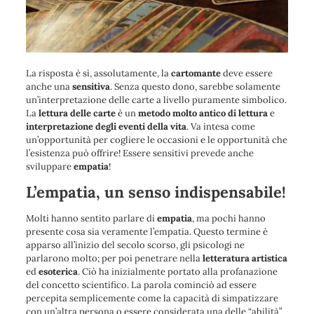
La risposta è sì, assolutamente, la
cartomante
deve essere
anche una
sensitiva
. Senza questo dono, sarebbe solamente
un’interpretazione delle carte a livello puramente simbolico.
La
lettura delle carte
è un
metodo molto antico
di lettura
e
interpretazione degli eventi della vita
. Va intesa come
un’opportunità per cogliere le occasioni e le opportunità che
l’esistenza può offrire! Essere sensitivi prevede anche
sviluppare
empatia
!
L’empatia, un senso indispensabile!
Molti hanno sentito parlare di
empatia
, ma pochi hanno
presente cosa sia veramente l’empatia. Questo termine è
apparso all’inizio del secolo scorso, gli psicologi ne
parlarono molto; per poi penetrare nella
letteratura artistica
ed
esoterica
. Ciò ha inizialmente portato alla profanazione
del concetto scientifico. La parola cominciò ad essere
percepita semplicemente come la capacità di simpatizzare
con un’altra persona o essere considerata una delle “abilità”