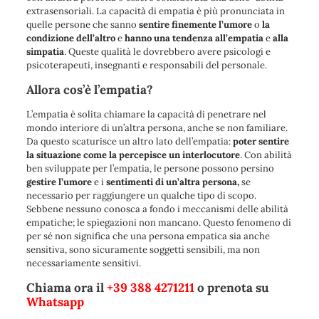
extrasensoriali. La capacità di empatia è più pronunciata in
quelle persone che sanno
sentire finemente l’umore
o
la
condizione dell’altro
e
hanno una tendenza all’empatia
e
alla
simpatia
. Queste qualità le dovrebbero avere psicologi e
psicoterapeuti, insegnanti e responsabili del personale.
Allora cos’è l’empatia?
L’empatia è solita chiamare la capacità di penetrare nel
mondo interiore di un’altra persona, anche se non familiare.
Da questo scaturisce un altro lato dell’empatia:
poter sentire
la situazione come la percepisce un interlocutore
. Con abilità
ben sviluppate per l’empatia, le persone possono persino
gestire l’umore
e i
sentimenti
di
un’altra persona,
se
necessario per raggiungere un qualche tipo di scopo.
Sebbene nessuno conosca a fondo i meccanismi delle abilità
empatiche; le spiegazioni non mancano. Questo fenomeno di
per sé non significa che una persona empatica sia anche
sensitiva, sono sicuramente soggetti sensibili, ma non
necessariamente sensitivi.
Chiama ora il
+39 388 4271211
o prenota su
Whatsapp