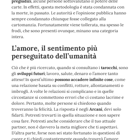
pregiudizi
, alcune persone sottovalutano il potere delle
carte. In effetti, questa metodologia è stata condannata con
la morte, in passato. Le autorità e l’opinione pubblica hanno
sempre condannato chiunque fosse collegato alla
cartomanzia. Fortunatamente viene tollerata, ma spesso le
frodi, che sono presenti ovunque, minano una categoria
intera.
L’amore, il sentimento più
perseguitato dell’umanità
Ciò che è più ricercato, quando si consultano i
tarocchi
, sono
gli
sviluppi futuri
; lavoro, salute, denaro o l’amore tanto
atteso! In quest’ultimo
possono accadere infinite cose
, come
una relazione basata su conflitti, rotture, allontanamenti o
imbrogli. A volte le relazioni si complicano e in quelle
circostanze si commettono errori che ci costano lacrime e
dolore. Pertanto, molte persone si chiedono quando
troveranno la felicità. La risposta è negli
Arcani
, devi solo
fidarti. Potresti trovarti in quella situazione e non sapere
cosa fare. Potresti anche considerare che il tuo attuale
partner, non è davvero la meta migliore che ti aspettavi.
D’altra parte, forse non sei stato fortunato in questioni di
cuore e ti chiedi costantemente quando troverò l’amore