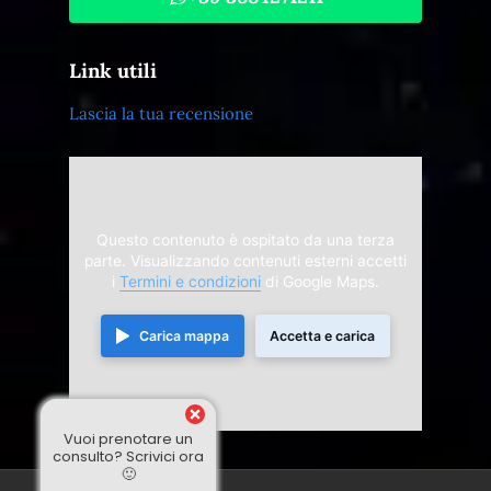
Link utili
Lascia la tua recensione
Questo contenuto è ospitato da una terza
parte. Visualizzando contenuti esterni accetti
i
Termini e condizioni
di Google Maps.
Carica mappa
Accetta e carica
Vuoi prenotare un
consulto? Scrivici ora
🙂