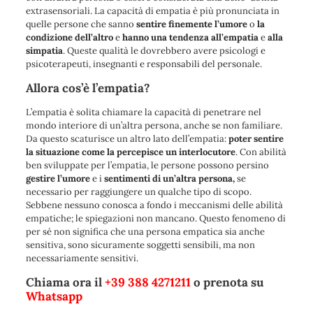
extrasensoriali. La capacità di empatia è più pronunciata in
quelle persone che sanno
sentire finemente l’umore
o
la
condizione dell’altro
e
hanno una tendenza all’empatia
e
alla
simpatia
. Queste qualità le dovrebbero avere psicologi e
psicoterapeuti, insegnanti e responsabili del personale.
Allora cos’è l’empatia?
L’empatia è solita chiamare la capacità di penetrare nel
mondo interiore di un’altra persona, anche se non familiare.
Da questo scaturisce un altro lato dell’empatia:
poter sentire
la situazione come la percepisce un interlocutore
. Con abilità
ben sviluppate per l’empatia, le persone possono persino
gestire l’umore
e i
sentimenti
di
un’altra persona,
se
necessario per raggiungere un qualche tipo di scopo.
Sebbene nessuno conosca a fondo i meccanismi delle abilità
empatiche; le spiegazioni non mancano. Questo fenomeno di
per sé non significa che una persona empatica sia anche
sensitiva, sono sicuramente soggetti sensibili, ma non
necessariamente sensitivi.
Chiama ora il
+39 388 4271211
o prenota su
Whatsapp