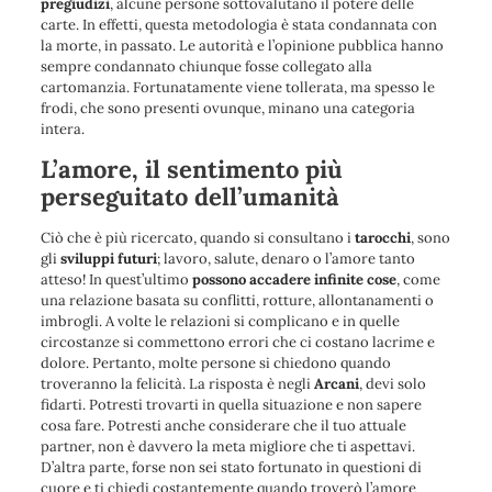
pregiudizi
, alcune persone sottovalutano il potere delle
carte. In effetti, questa metodologia è stata condannata con
la morte, in passato. Le autorità e l’opinione pubblica hanno
sempre condannato chiunque fosse collegato alla
cartomanzia. Fortunatamente viene tollerata, ma spesso le
frodi, che sono presenti ovunque, minano una categoria
intera.
L’amore, il sentimento più
perseguitato dell’umanità
Ciò che è più ricercato, quando si consultano i
tarocchi
, sono
gli
sviluppi futuri
; lavoro, salute, denaro o l’amore tanto
atteso! In quest’ultimo
possono accadere infinite cose
, come
una relazione basata su conflitti, rotture, allontanamenti o
imbrogli. A volte le relazioni si complicano e in quelle
circostanze si commettono errori che ci costano lacrime e
dolore. Pertanto, molte persone si chiedono quando
troveranno la felicità. La risposta è negli
Arcani
, devi solo
fidarti. Potresti trovarti in quella situazione e non sapere
cosa fare. Potresti anche considerare che il tuo attuale
partner, non è davvero la meta migliore che ti aspettavi.
D’altra parte, forse non sei stato fortunato in questioni di
cuore e ti chiedi costantemente quando troverò l’amore