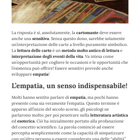
La risposta è sì, assolutamente, la
cartomante
deve essere
anche una
sensitiva
. Senza questo dono, sarebbe solamente
un’interpretazione delle carte a livello puramente simbolico.
La
lettura delle carte
è un
metodo molto antico
di lettura
e
interpretazione degli eventi della vita
. Va intesa come
un’opportunità per cogliere le occasioni e le opportunità che
l’esistenza può offrire! Essere sensitivi prevede anche
sviluppare
empatia
!
L’empatia, un senso indispensabile!
Molti hanno sentito parlare di
empatia
, ma pochi hanno
presente cosa sia veramente l’empatia. Questo termine è
apparso all’inizio del secolo scorso, gli psicologi ne
parlarono molto; per poi penetrare nella
letteratura artistica
ed
esoterica
. Ciò ha inizialmente portato alla profanazione
del concetto scientifico. La parola cominciò ad essere
percepita semplicemente come la capacità di simpatizzare
con un’altra persona o essere considerata una delle “abilità”