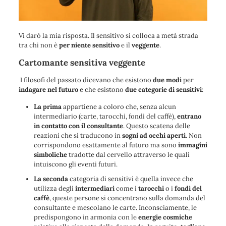
Vi darò la mia risposta. Il sensitivo si colloca a metà strada
tra chi non è
per niente sensitivo
e il
veggente
.
Cartomante sensitiva veggente
I filosofi del passato dicevano che esistono
due modi
per
indagare nel futuro
e che esistono
due categorie di sensitivi
:
La prima
appartiene a coloro che, senza alcun
intermediario (carte, tarocchi, fondi del caffè),
entrano
in contatto con il consultante
. Questo scatena delle
reazioni che si traducono in
sogni ad occhi aperti
. Non
corrispondono esattamente al futuro ma sono
immagini
simboliche
tradotte dal cervello attraverso le quali
intuiscono gli eventi futuri.
La seconda
categoria di sensitivi è quella invece che
utilizza degli
intermediari
come i
tarocchi
o i
fondi del
caffè
, queste persone si concentrano sulla domanda del
consultante e mescolano le carte. Inconsciamente, le
predispongono in armonia con le
energie cosmiche