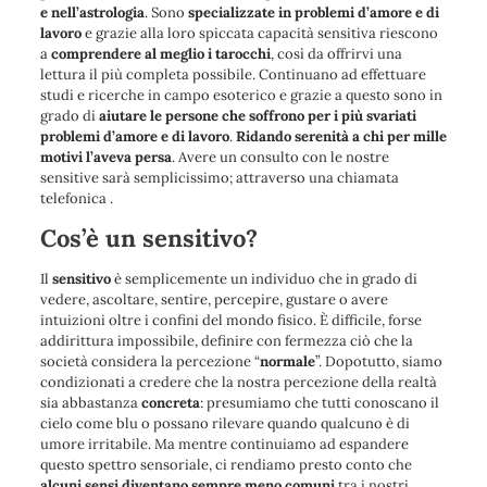
e nell’astrologia
. Sono
specializzate in problemi d’amore e di
lavoro
e grazie alla loro spiccata capacità sensitiva riescono
a
comprendere al meglio i tarocchi
, così da offrirvi una
lettura il più completa possibile. Continuano ad effettuare
studi e ricerche in campo esoterico e grazie a questo sono in
grado di
aiutare le persone che soffrono per i più svariati
problemi d’amore e di lavoro
.
Ridando serenità a chi per mille
motivi l’aveva persa
. Avere un consulto con le nostre
sensitive sarà semplicissimo; attraverso una chiamata
telefonica .
Cos’è un sensitivo?
Il
sensitivo
è semplicemente un individuo che in grado di
vedere, ascoltare, sentire, percepire, gustare o avere
intuizioni oltre i confini del mondo fisico. È difficile, forse
addirittura impossibile, definire con fermezza ciò che la
società considera la percezione “
normale
”. Dopotutto, siamo
condizionati a credere che la nostra percezione della realtà
sia abbastanza
concreta
: presumiamo che tutti conoscano il
cielo come blu o possano rilevare quando qualcuno è di
umore irritabile. Ma mentre continuiamo ad espandere
questo spettro sensoriale, ci rendiamo presto conto che
alcuni sensi diventano sempre meno comuni
tra i nostri