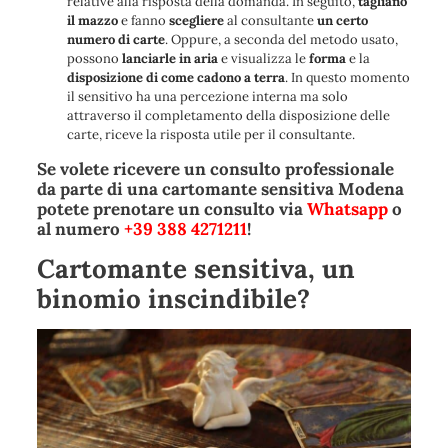
relative alla risposta della domanda. In seguito,
tagliano
il mazzo
e fanno
scegliere
al consultante
un certo
numero di carte
. Oppure, a seconda del metodo usato,
possono
lanciarle in aria
e visualizza le
forma
e la
disposizione di come cadono a terra
. In questo momento
il sensitivo ha una percezione interna ma solo
attraverso il completamento della disposizione delle
carte, riceve la risposta utile per il consultante.
Se volete ricevere un consulto professionale
da parte di una cartomante sensitiva Modena
potete prenotare un consulto via
Whatsapp
o
al numero
+39 388 4271211
!
Cartomante sensitiva, un
binomio inscindibile?