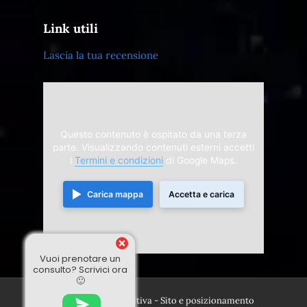
Link utili
Lascia la tua recensione
Questo contenuto è ospitato da una terza
parte. Visualizzando contenuti esterni accetti
i
Termini e condizioni
di Google Maps.
Carica mappa
Accetta e carica
Vuoi prenotare un
consulto? Scrivici ora
🙂
© 2024 Divina Sensitiva - Sito e posizionamento