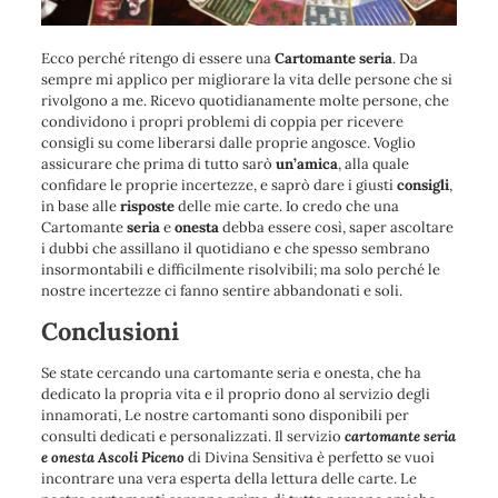
Ecco perché ritengo di essere una
Cartomante seria
. Da
sempre mi applico per migliorare la vita delle persone che si
rivolgono a me. Ricevo quotidianamente molte persone, che
condividono i propri problemi di coppia per ricevere
consigli su come liberarsi dalle proprie angosce. Voglio
assicurare che prima di tutto sarò
un’amica
, alla quale
confidare le proprie incertezze, e saprò dare i giusti
consigli
,
in base alle
risposte
delle mie carte. Io credo che una
Cartomante
seria
e
onesta
debba essere così, saper ascoltare
i dubbi che assillano il quotidiano e che spesso sembrano
insormontabili e difficilmente risolvibili; ma solo perché le
nostre incertezze ci fanno sentire abbandonati e soli.
Conclusioni
Se state cercando una cartomante seria e onesta, che ha
dedicato la propria vita e il proprio dono al servizio degli
innamorati, Le nostre cartomanti sono disponibili per
consulti dedicati e personalizzati. Il servizio
cartomante seria
e onesta Ascoli Piceno
di Divina Sensitiva è perfetto se vuoi
incontrare una vera esperta della lettura delle carte. Le