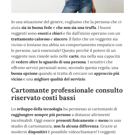
In una situazione del genere, vogliamo che la persona che ci
aiuta
sia in buona fede
e
che non sia una truffa
. I buoni
veggenti sono
onesti e chiari
e fin dall’inizio operano con un
trattamento caloroso
e
sincero
. Il fatto che un veggente sia
vicino o lontano ma abbia un comportamento empatico con
le persone, sarà essenziale! Questo perché il potere di un
veggente non risiede solo nelle
carte
, ma nella sua capacità
di
vedere oltre lo sguardo di una persona
. I sensitivi che
offrono servizi personali sono, secondo questa regola, una
buona opzione
quando si tratta di cercare un
approccio più
vicino
e una
migliore qualità del servizio
.
Cartomante professionale consulto
riservato costi bassi
Lo
sviluppo della tecnologia
ha permesso ai cartomanti di
raggiungere sempre più persone
a distanze altrimenti
incolmabili. Oggi essere
presenti fisicamente
o
meno
in uno
studio di cartomanzia,
non fa alcuna differenza
. Grazie ai
moderni
dispositivi
è possibile videochiamare! I veggenti