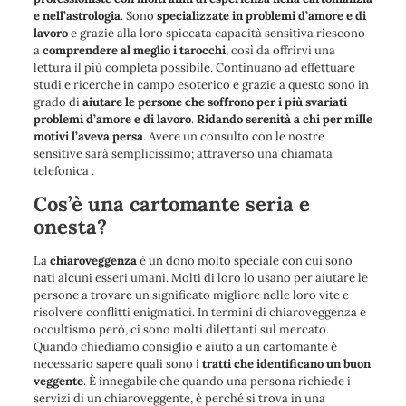
e nell’astrologia
. Sono
specializzate in problemi d’amore e di
lavoro
e grazie alla loro spiccata capacità sensitiva riescono
a
comprendere al meglio i tarocchi
, così da offrirvi una
lettura il più completa possibile. Continuano ad effettuare
studi e ricerche in campo esoterico e grazie a questo sono in
grado di
aiutare le persone che soffrono per i più svariati
problemi d’amore e di lavoro
.
Ridando serenità a chi per mille
motivi l’aveva persa
. Avere un consulto con le nostre
sensitive sarà semplicissimo; attraverso una chiamata
telefonica .
Cos’è una cartomante seria e
onesta?
La
chiaroveggenza
è un dono molto speciale con cui sono
nati alcuni esseri umani. Molti di loro lo usano per aiutare le
persone a trovare un significato migliore nelle loro vite e
risolvere conflitti enigmatici. In termini di chiaroveggenza e
occultismo però, ci sono molti dilettanti sul mercato.
Quando chiediamo consiglio e aiuto a un cartomante è
necessario sapere quali sono i
tratti che identificano un buon
veggente
. È innegabile che quando una persona richiede i
servizi di un chiaroveggente, è perché si trova in una