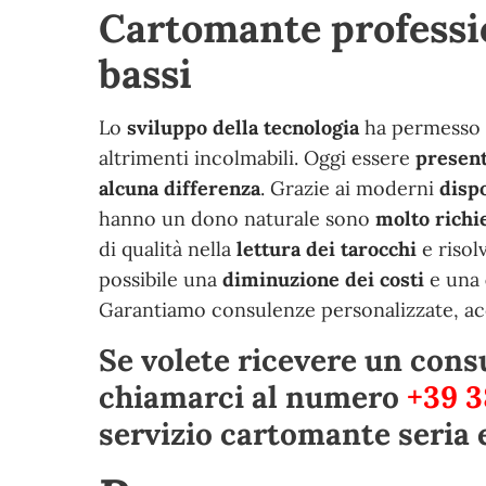
Cartomante professio
bassi
Lo
sviluppo della tecnologia
ha permesso 
altrimenti incolmabili. Oggi essere
present
alcuna differenza
. Grazie ai moderni
dispo
hanno un dono naturale sono
molto richi
di qualità nella
lettura
dei
tarocchi
e risol
possibile una
diminuzione dei costi
e una
Garantiamo consulenze personalizzate, acces
Se volete ricevere un consu
chiamarci al numero
+39 3
servizio cartomante seria 