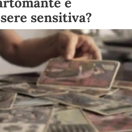
artomante è
sere sensitiva?