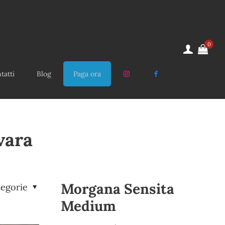
0
tatti
Blog
Paga ora
vara
Morgana Sensita
tegorie
Medium