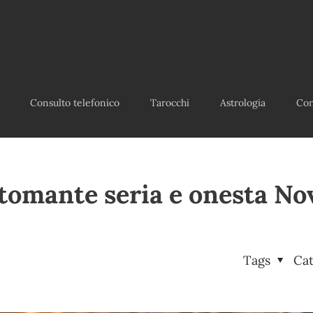
Consulto telefonico
Tarocchi
Astrologia
Con
tomante seria e onesta No
Tags
Ca