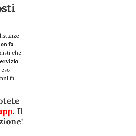
sti
distanze
on fa
nisti che
servizio
reso
nni fa.
otete
app
. Il
zione!