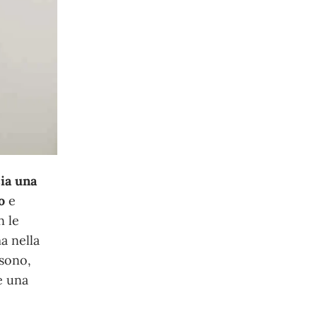
ia una
o
e
n le
ma nella
 sono,
 una