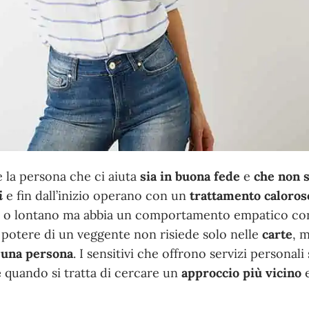
 la persona che ci aiuta
sia in buona fede
e
che non s
i
e fin dall’inizio operano con un
trattamento caloros
cino o lontano ma abbia un comportamento empatico co
 potere di un veggente non risiede solo nelle
carte
, 
i una persona
. I sensitivi che offrono servizi personali
e
quando si tratta di cercare un
approccio più vicino
e