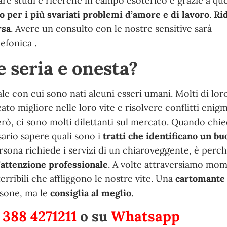
are studi e ricerche in campo esoterico e grazie a qu
o per i più svariati problemi d’amore e di lavoro
.
Ri
rsa
. Avere un consulto con le nostre sensitive sarà
efonica .
 seria e onesta?
e con cui sono nati alcuni esseri umani. Molti di lor
ato migliore nelle loro vite e risolvere conflitti enigm
rò, ci sono molti dilettanti sul mercato. Quando chi
ario sapere quali sono i
tratti che identificano un bu
sona richiede i servizi di un chiaroveggente, è perch
’attenzione professionale
. A volte attraversiamo mom
terribili che affliggono le nostre vite. Una
cartomante
rsone, ma le
consiglia al meglio
.
 388 4271211
o su
Whatsapp