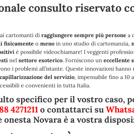
nale consulto riservato co
ai cartomanti di
raggiungere sempre più persone
a 
i fisicamente
o
meno
in uno studio di cartomanzia,
n
sitivi
è possibile videochiamare! I veggenti professio
esti
nel
settore esoterico
. Forniscono un
eccellente 
vono i problemi all’istante. Queste innovazioni hanno 
capillarizzazione del servizio
, impensabile fino a 10 a
sibili e convenienti in tutta Italia.
lto specifico per il vostro caso, p
88 4271211
o contattarci su
Whats
e onesta Novara è a vostra disposi