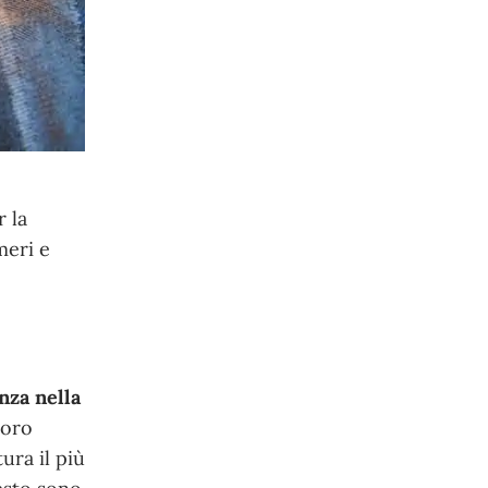
r la
meri e
nza nella
loro
tura il più