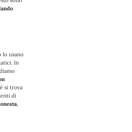
esto sono
dando
o lo usano
atici. In
ediamo
on
é si trova
enti di
 onesta
,