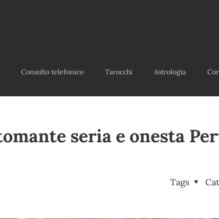
Consulto telefonico
Tarocchi
Astrologia
Con
tomante seria e onesta Per
Tags
Ca