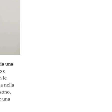
ia una
o
e
n le
ma nella
 sono,
 una