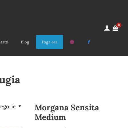
0
tatti
Blog
Paga ora
ugia
Morgana Sensita
tegorie
Medium