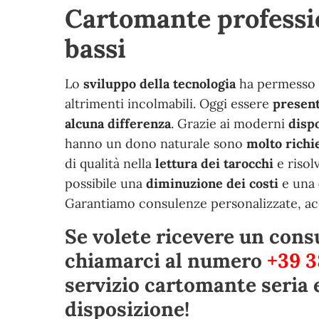
Cartomante professio
bassi
Lo
sviluppo della tecnologia
ha permesso 
altrimenti incolmabili. Oggi essere
present
alcuna differenza
. Grazie ai moderni
dispo
hanno un dono naturale sono
molto richi
di qualità nella
lettura
dei
tarocchi
e risol
possibile una
diminuzione dei costi
e una
Garantiamo consulenze personalizzate, acces
Se volete ricevere un consu
chiamarci al numero
+39 3
servizio cartomante seria 
disposizione!