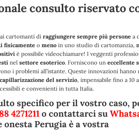
nale consulto riservato co
ai cartomanti di
raggiungere sempre più persone
a 
i fisicamente
o
meno
in uno studio di cartomanzia,
n
sitivi
è possibile videochiamare! I veggenti professio
esti
nel
settore esoterico
. Forniscono un
eccellente 
vono i problemi all’istante. Queste innovazioni hanno 
capillarizzazione del servizio
, impensabile fino a 10 a
sibili e convenienti in tutta Italia.
lto specifico per il vostro caso, p
88 4271211
o contattarci su
Whats
e onesta Perugia è a vostra