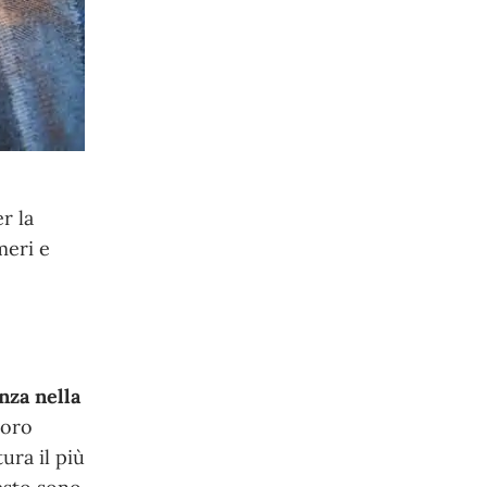
r la
meri e
nza nella
loro
tura il più