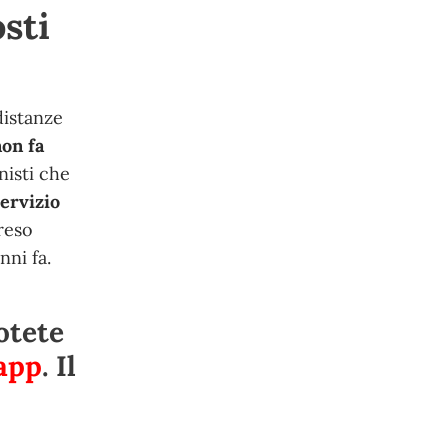
sti
distanze
on fa
nisti che
servizio
reso
nni fa.
otete
app
. Il