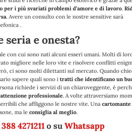
are studi e ricerche in campo esoterico e grazie a qu
o per i più svariati problemi d’amore e di lavoro
.
Ri
rsa
. Avere un consulto con le nostre sensitive sarà
efonica .
 seria e onesta?
e con cui sono nati alcuni esseri umani. Molti di lor
ato migliore nelle loro vite e risolvere conflitti enigm
rò, ci sono molti dilettanti sul mercato. Quando chi
ario sapere quali sono i
tratti che identificano un bu
sona richiede i servizi di un chiaroveggente, è perch
’attenzione professionale
. A volte attraversiamo mom
terribili che affliggono le nostre vite. Una
cartomante
rsone, ma le
consiglia al meglio
.
 388 4271211
o su
Whatsapp