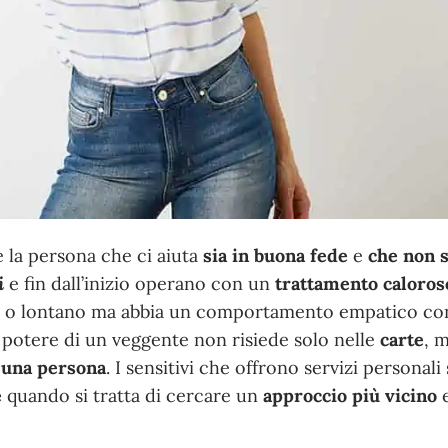
 la persona che ci aiuta
sia in buona fede
e
che non s
i
e fin dall’inizio operano con un
trattamento caloros
cino o lontano ma abbia un comportamento empatico co
 potere di un veggente non risiede solo nelle
carte
, 
i una persona
. I sensitivi che offrono servizi personali
e
quando si tratta di cercare un
approccio più vicino
e