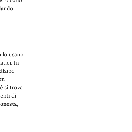
esto sono
dando
o lo usano
atici. In
ediamo
on
é si trova
enti di
 onesta
,