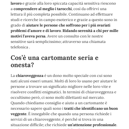
lavoro
e grazie alla loro spiccata capacità sensitiva riescono
a
comprendere al meglio i tarocchi
, così da offrirvi una
lettura il più completa possibile. Continuano ad effettuare
studi e ricerche in campo esoterico e grazie a questo sono in
grado di
aiutare le persone che soffrono per i più svariati
problemi d’amore e di lavoro
.
Ridando serenità a chi per mille
motivi l’aveva persa
. Avere un consulto con le nostre
sensitive sarà semplicissimo; attraverso una chiamata
telefonica .
Cos’è una cartomante seria e
onesta?
La
chiaroveggenza
è un dono molto speciale con cui sono
nati alcuni esseri umani. Molti di loro lo usano per aiutare le
persone a trovare un significato migliore nelle loro vite e
risolvere conflitti enigmatici. In termini di chiaroveggenza e
occultismo però, ci sono molti dilettanti sul mercato.
Quando chiediamo consiglio e aiuto a un cartomante è
necessario sapere quali sono i
tratti che identificano un buon
veggente
. È innegabile che quando una persona richiede i
servizi di un chiaroveggente, è perché si trova in una
situazione difficile; che richiede
un’attenzione professionale
.