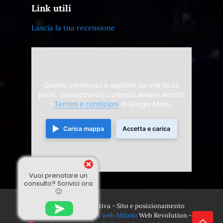
Link utili
Lascia la tua recensione
Questo contenuto è ospitato da una terza
parte. Visualizzando contenuti esterni accetti
i
Termini e condizioni
di Google Maps.
Carica mappa
Accetta e carica
Vuoi prenotare un
consulto? Scrivici ora
🙂
© 2024 Divina Sensitiva - Sito e posizionamento
realizzato dall'
Agenzia web Milano
Web Revolution -