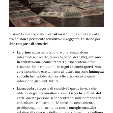
Vi darò la mia risposta. Il
sensitivo
si colloca a metà strada
tra
chi non è per niente sensitivo
e il
veggente
. Esistono poi
due categorie di sensitivi
:
La prima
appartiene a coloro che, senza alcun
intermediario (carte, tarocchi, fondi del caffè),
entrano
in contatto con il consultante
. Questo scatena delle
reazioni che si traducono in
sogni ad occhi aperti
. Non
corrispondono esattamente al futuro ma sono
immagini
simboliche
tradotte dal cervello attraverso le quali
intuiscono gli eventi futuri.
La seconda
categoria di sensitivi è quella invece che
utilizza degli
intermediari
come i
tarocchi
o i
fondi del
caffè
, queste persone si concentrano sulla domanda del
consultante e mescolano le carte. Inconsciamente, le
predispongono in armonia con le
energie cosmiche
relative alla risposta della domanda. In seguito,
tagliano