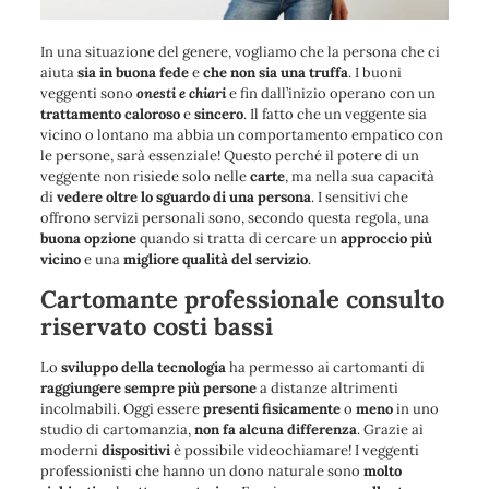
In una situazione del genere, vogliamo che la persona che ci
aiuta
sia in buona fede
e
che non sia una truffa
. I buoni
veggenti sono
onesti e chiari
e fin dall’inizio operano con un
trattamento caloroso
e
sincero
. Il fatto che un veggente sia
vicino o lontano ma abbia un comportamento empatico con
le persone, sarà essenziale! Questo perché il potere di un
veggente non risiede solo nelle
carte
, ma nella sua capacità
di
vedere oltre lo sguardo di una persona
. I sensitivi che
offrono servizi personali sono, secondo questa regola, una
buona opzione
quando si tratta di cercare un
approccio più
vicino
e una
migliore qualità del servizio
.
Cartomante professionale consulto
riservato costi bassi
Lo
sviluppo della tecnologia
ha permesso ai cartomanti di
raggiungere sempre più persone
a distanze altrimenti
incolmabili. Oggi essere
presenti fisicamente
o
meno
in uno
studio di cartomanzia,
non fa alcuna differenza
. Grazie ai
moderni
dispositivi
è possibile videochiamare! I veggenti
professionisti che hanno un dono naturale sono
molto