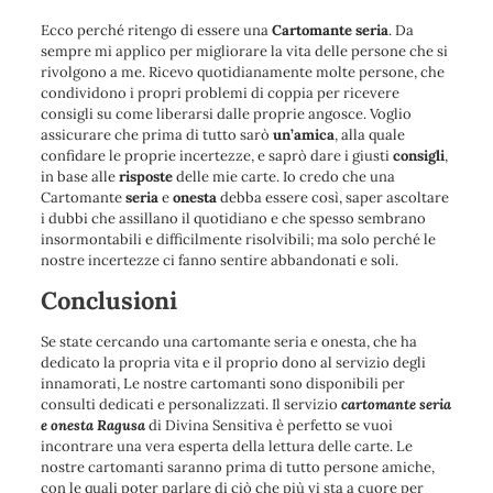
Ecco perché ritengo di essere una
Cartomante seria
. Da
sempre mi applico per migliorare la vita delle persone che si
rivolgono a me. Ricevo quotidianamente molte persone, che
condividono i propri problemi di coppia per ricevere
consigli su come liberarsi dalle proprie angosce. Voglio
assicurare che prima di tutto sarò
un’amica
, alla quale
confidare le proprie incertezze, e saprò dare i giusti
consigli
,
in base alle
risposte
delle mie carte. Io credo che una
Cartomante
seria
e
onesta
debba essere così, saper ascoltare
i dubbi che assillano il quotidiano e che spesso sembrano
insormontabili e difficilmente risolvibili; ma solo perché le
nostre incertezze ci fanno sentire abbandonati e soli.
Conclusioni
Se state cercando una cartomante seria e onesta, che ha
dedicato la propria vita e il proprio dono al servizio degli
innamorati, Le nostre cartomanti sono disponibili per
consulti dedicati e personalizzati. Il servizio
cartomante seria
e onesta Ragusa
di Divina Sensitiva è perfetto se vuoi
incontrare una vera esperta della lettura delle carte. Le
nostre cartomanti saranno prima di tutto persone amiche,
con le quali poter parlare di ciò che più vi sta a cuore per