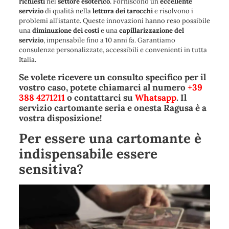
richiesti
nel
settore esoterico
. Forniscono un
eccellente
servizio
di qualità nella
lettura
dei
tarocchi
e risolvono i
problemi all’istante. Queste innovazioni hanno reso possibile
una
diminuzione dei costi
e una
capillarizzazione del
servizio
, impensabile fino a 10 anni fa. Garantiamo
consulenze personalizzate, accessibili e convenienti in tutta
Italia.
Se volete ricevere un consulto specifico per il
vostro caso, potete chiamarci al numero
+39
388 4271211
o contattarci su
Whatsapp
. Il
servizio cartomante seria e onesta Ragusa è a
vostra disposizione!
Per essere una cartomante è
indispensabile essere
sensitiva?