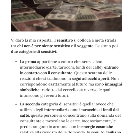
Vi darò la mia risposta. Il
sensitivo
si colloca a metà strada
tra
chi non è per niente sensitivo
e il
veggente
. Esistono poi
due categorie di sensitivi
:
La prima
appartiene a coloro che, senza alcun
intermediario (carte, tarocchi, fondi del caffè),
entrano
in contatto con il consultante
. Questo scatena delle
reazioni che si traducono in
sogni ad occhi aperti
. Non
corrispondono esattamente al futuro ma sono
immagini
simboliche
tradotte dal cervello attraverso le quali
intuiscono gli eventi futuri.
La seconda
categoria di sensitivi è quella invece che
utilizza degli
intermediari
come i
tarocchi
o i
fondi del
caffè
, queste persone si concentrano sulla domanda del
consultante e mescolano le carte. Inconsciamente, le
predispongono in armonia con le
energie cosmiche
relative alla risposta della domanda. In seguito,
tagliano