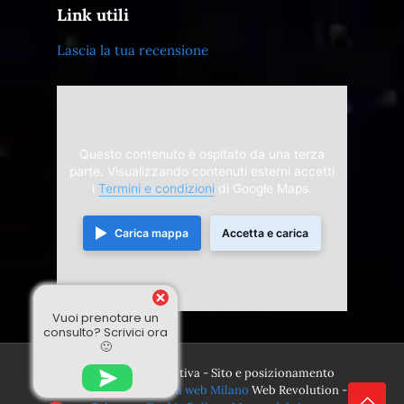
Link utili
Lascia la tua recensione
Questo contenuto è ospitato da una terza
parte. Visualizzando contenuti esterni accetti
i
Termini e condizioni
di Google Maps.
Carica mappa
Accetta e carica
Vuoi prenotare un
consulto? Scrivici ora
🙂
© 2024 Divina Sensitiva - Sito e posizionamento
realizzato dall'
Agenzia web Milano
Web Revolution -