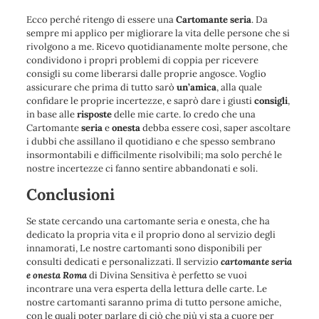
Ecco perché ritengo di essere una
Cartomante seria
. Da
sempre mi applico per migliorare la vita delle persone che si
rivolgono a me. Ricevo quotidianamente molte persone, che
condividono i propri problemi di coppia per ricevere
consigli su come liberarsi dalle proprie angosce. Voglio
assicurare che prima di tutto sarò
un’amica
, alla quale
confidare le proprie incertezze, e saprò dare i giusti
consigli
,
in base alle
risposte
delle mie carte. Io credo che una
Cartomante
seria
e
onesta
debba essere così, saper ascoltare
i dubbi che assillano il quotidiano e che spesso sembrano
insormontabili e difficilmente risolvibili; ma solo perché le
nostre incertezze ci fanno sentire abbandonati e soli.
Conclusioni
Se state cercando una cartomante seria e onesta, che ha
dedicato la propria vita e il proprio dono al servizio degli
innamorati, Le nostre cartomanti sono disponibili per
consulti dedicati e personalizzati. Il servizio
cartomante seria
e onesta Roma
di Divina Sensitiva è perfetto se vuoi
incontrare una vera esperta della lettura delle carte. Le
nostre cartomanti saranno prima di tutto persone amiche,
con le quali poter parlare di ciò che più vi sta a cuore per