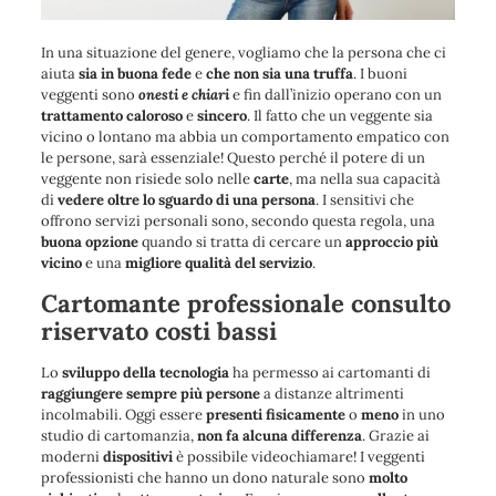
In una situazione del genere, vogliamo che la persona che ci
aiuta
sia in buona fede
e
che non sia una truffa
. I buoni
veggenti sono
onesti e chiari
e fin dall’inizio operano con un
trattamento caloroso
e
sincero
. Il fatto che un veggente sia
vicino o lontano ma abbia un comportamento empatico con
le persone, sarà essenziale! Questo perché il potere di un
veggente non risiede solo nelle
carte
, ma nella sua capacità
di
vedere oltre lo sguardo di una persona
. I sensitivi che
offrono servizi personali sono, secondo questa regola, una
buona opzione
quando si tratta di cercare un
approccio più
vicino
e una
migliore qualità del servizio
.
Cartomante professionale consulto
riservato costi bassi
Lo
sviluppo della tecnologia
ha permesso ai cartomanti di
raggiungere sempre più persone
a distanze altrimenti
incolmabili. Oggi essere
presenti fisicamente
o
meno
in uno
studio di cartomanzia,
non fa alcuna differenza
. Grazie ai
moderni
dispositivi
è possibile videochiamare! I veggenti
professionisti che hanno un dono naturale sono
molto