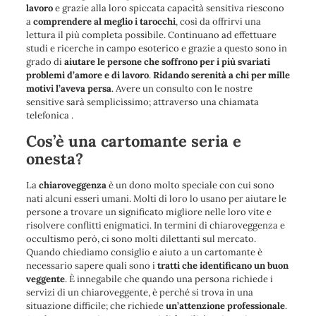
lavoro
e grazie alla loro spiccata capacità sensitiva riescono
a
comprendere al meglio i tarocchi
, così da offrirvi una
lettura il più completa possibile. Continuano ad effettuare
studi e ricerche in campo esoterico e grazie a questo sono in
grado di
aiutare le persone che soffrono per i più svariati
problemi d’amore e di lavoro
.
Ridando serenità a chi per mille
motivi l’aveva persa
. Avere un consulto con le nostre
sensitive sarà semplicissimo; attraverso una chiamata
telefonica .
Cos’è una cartomante seria e
onesta?
La
chiaroveggenza
è un dono molto speciale con cui sono
nati alcuni esseri umani. Molti di loro lo usano per aiutare le
persone a trovare un significato migliore nelle loro vite e
risolvere conflitti enigmatici. In termini di chiaroveggenza e
occultismo però, ci sono molti dilettanti sul mercato.
Quando chiediamo consiglio e aiuto a un cartomante è
necessario sapere quali sono i
tratti che identificano un buon
veggente
. È innegabile che quando una persona richiede i
servizi di un chiaroveggente, è perché si trova in una
situazione difficile; che richiede
un’attenzione professionale
.