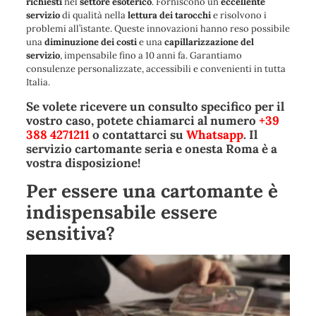
richiesti
nel
settore esoterico
. Forniscono un
eccellente
servizio
di qualità nella
lettura
dei
tarocchi
e risolvono i
problemi all’istante. Queste innovazioni hanno reso possibile
una
diminuzione dei costi
e una
capillarizzazione del
servizio
, impensabile fino a 10 anni fa. Garantiamo
consulenze personalizzate, accessibili e convenienti in tutta
Italia.
Se volete ricevere un consulto specifico per il
vostro caso, potete chiamarci al numero
+39
388 4271211
o contattarci su
Whatsapp
. Il
servizio cartomante seria e onesta Roma è a
vostra disposizione!
Per essere una cartomante è
indispensabile essere
sensitiva?