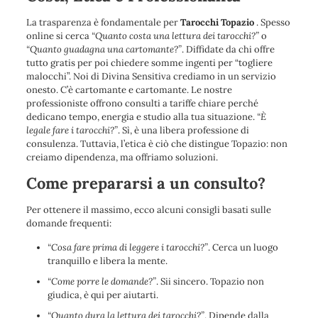
La trasparenza è fondamentale per
Tarocchi
Topazio
. Spesso
online si cerca
“Quanto costa una lettura dei tarocchi?”
o
“Quanto guadagna una cartomante?”
. Diffidate da chi offre
tutto gratis per poi chiedere somme ingenti per “togliere
malocchi”. Noi di Divina Sensitiva crediamo in un servizio
onesto. C’è cartomante e cartomante. Le nostre
professioniste offrono consulti a tariffe chiare perché
dedicano tempo, energia e studio alla tua situazione.
“È
legale fare i tarocchi?”
. Sì, è una libera professione di
consulenza. Tuttavia, l’etica è ciò che distingue Topazio: non
creiamo dipendenza, ma offriamo soluzioni.
Come prepararsi a un consulto?
Per ottenere il massimo, ecco alcuni consigli basati sulle
domande frequenti:
“Cosa fare prima di leggere i tarocchi?”
. Cerca un luogo
tranquillo e libera la mente.
“Come porre le domande?”
. Sii sincero. Topazio non
giudica, è qui per aiutarti.
“Quanto dura la lettura dei tarocchi?”
. Dipende dalla