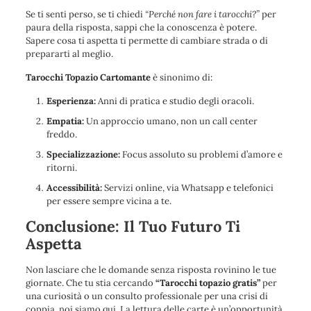
Se ti senti perso, se ti chiedi
“Perché non fare i tarocchi?”
per
paura della risposta, sappi che la conoscenza è potere.
Sapere cosa ti aspetta ti permette di cambiare strada o di
prepararti al meglio.
Tarocchi Topazio Cartomante
è sinonimo di:
Esperienza:
Anni di pratica e studio degli oracoli.
Empatia:
Un approccio umano, non un call center
freddo.
Specializzazione:
Focus assoluto su problemi d’amore e
ritorni.
Accessibilità:
Servizi online, via Whatsapp e telefonici
per essere sempre vicina a te.
Conclusione: Il Tuo Futuro Ti
Aspetta
Non lasciare che le domande senza risposta rovinino le tue
giornate. Che tu stia cercando
“Tarocchi topazio gratis”
per
una curiosità o un consulto professionale per una crisi di
coppia, noi siamo qui. La lettura delle carte è un’opportunità