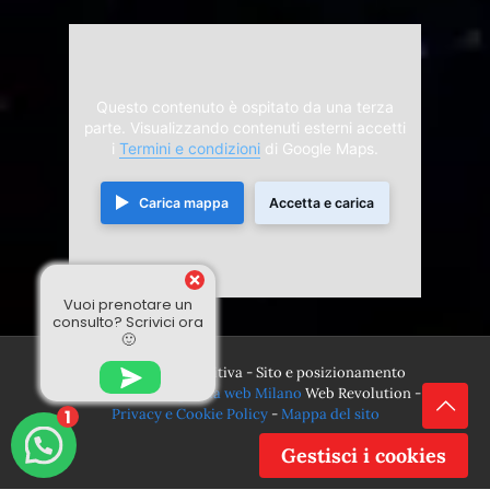
Questo contenuto è ospitato da una terza
parte. Visualizzando contenuti esterni accetti
i
Termini e condizioni
di Google Maps.
Carica mappa
Accetta e carica
Vuoi prenotare un
consulto? Scrivici ora
🙂
© 2024 Divina Sensitiva - Sito e posizionamento
realizzato dall'
Agenzia web Milano
Web Revolution -
Privacy e Cookie Policy
-
Mappa del sito
1
Gestisci i cookies