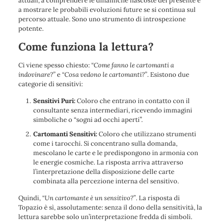
attuali, a comprendere le dinamiche nascoste del presente e
a mostrare le probabili evoluzioni future se si continua sul
percorso attuale. Sono uno strumento di introspezione
potente.
Come funziona la lettura?
Ci viene spesso chiesto:
“Come fanno le cartomanti a
indovinare?”
e
“Cosa vedono le cartomanti?”
. Esistono due
categorie di sensitivi:
Sensitivi Puri:
Coloro che entrano in contatto con il
consultante senza intermediari, ricevendo immagini
simboliche o “sogni ad occhi aperti”.
Cartomanti Sensitivi:
Coloro che utilizzano strumenti
come i tarocchi. Si concentrano sulla domanda,
mescolano le carte e le predispongono in armonia con
le energie cosmiche. La risposta arriva attraverso
l’interpretazione della disposizione delle carte
combinata alla percezione interna del sensitivo.
Quindi,
“Un cartomante è un sensitivo?”
. La risposta di
Topazio è sì, assolutamente: senza il dono della sensitività, la
lettura sarebbe solo un’interpretazione fredda di simboli.