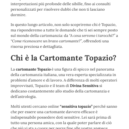
interpretazioni più profonde delle sibille, fino ai consulti
personalizzati per risolvere dubbi che non ti lasciano
dormire.
In questo lungo articolo, non solo scopriremo chi è Topazio,
ma risponderemo a tutte le domande che ti sei sempre posto
sul mondo della cartomanzia: da
“A cosa servono i tarocchi?”
a
“Come riconoscere un bravo cartomante?”
, offrendoti una
risorsa preziosa e dettagliata.
Chi è la Cartomante Topazio?
La
cartomante Topazio
è una figura di spicco nel panorama
della cartomanzia italiana, una vera esperta specializzata in
problemi d’amore e di lavoro. A differenza di molti operatori
improvvisati, Topazio e il team di
Divina Sensitiva
si
dedicano costantemente allo studio della cartomanzia e
dell’astrologia.
Molti utenti cercano online
“sensitiva topazio”
perché sanno
che per essere una cartomante davvero efficace è
indispensabile possedere doti sensitive. Lei sarà prima di
tutto una persona amica, con la quale poter parlare di ciò
che più vi sta a cuore per porre fine alle vostre angosce.