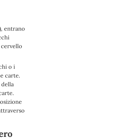
), entrano
cchi
 cervello
hi o i
e carte.
 della
carte.
posizione
attraverso
mero