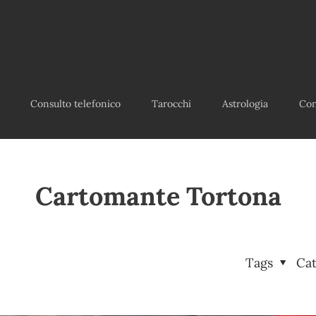
Consulto telefonico
Tarocchi
Astrologia
Con
Cartomante Tortona
Tags
Ca