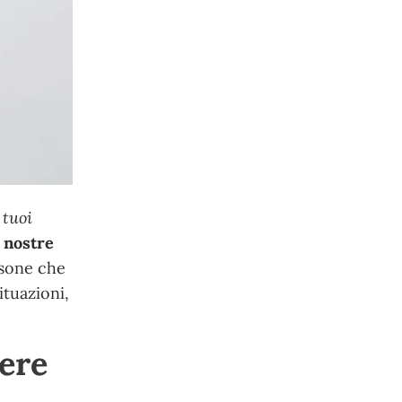
 tuoi
 nostre
rsone che
ituazioni,
sere