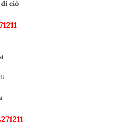
di ciò
71211
si
di
i
271211