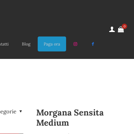
0
tatti
Blog
Paga ora
Morgana Sensita
tegorie
Medium