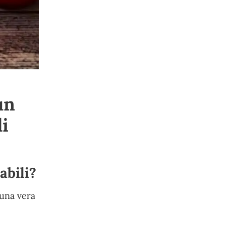
un
di
abili?
 una vera