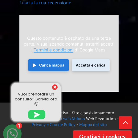
Lascia la tua recensione
Questo contenuto è ospitato da una terza
parte. Visualizzando contenuti esterni accetti
i
Termini e condizioni
di Google Maps.
Carica mappa
Accetta e carica
Vuoi prenotare un
consulto? Scrivici ora
🙂
© 2024 Divina Sensitiva - Sito e posizionamento
realizzato dall'
Agenzia web Milano
Web Revolution -
Privacy e Cookie Policy
-
Mappa del sito
1
Gestisci i cookies