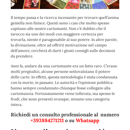
Il tempo passa e la ricerca incessante per trovare quell’anima
gemella non finisce. Questi sono i casi che molto spesso
capitano alle nostre cartomanti. Non c’è dubbio che il
tarocco sia uno dei modi con maggiore certezza per
trovarla, niente è paragonabile al suo potere. In altre parole,
la divinazione, oltre ad offrirti motivazione nel campo
dell’amore, cercherà di darti i giusti consigli sulle decisioni
da prendere.
Anni fa, andare da una cartomante era un fatto raro. C’erano
molti pregiudizi, alcune persone sottovalutano il potere
delle carte. In effetti, questa metodologia è stata condannata
con la morte, in passato. Le autorità e l’opinione pubblica
hanno sempre condannato chiunque fosse collegato alla
cartomanzia. Fortunatamente viene tollerata, ma spesso le
frodi, che sono presenti ovunque, minano una categoria
intera.
Richiedi un consulto professionale al numero
+393884271211
o su
Whatsapp