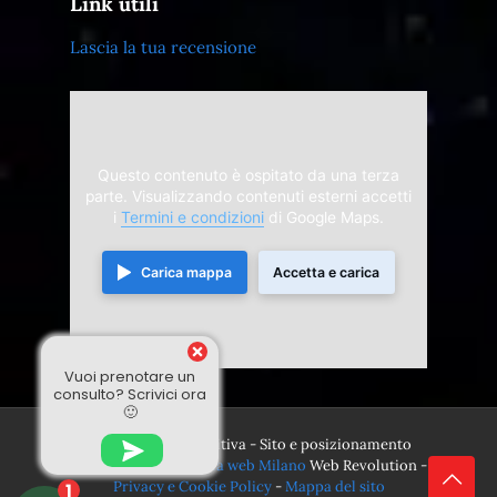
Link utili
Lascia la tua recensione
Questo contenuto è ospitato da una terza
parte. Visualizzando contenuti esterni accetti
i
Termini e condizioni
di Google Maps.
Carica mappa
Accetta e carica
Vuoi prenotare un
consulto? Scrivici ora
🙂
© 2024 Divina Sensitiva - Sito e posizionamento
realizzato dall'
Agenzia web Milano
Web Revolution -
Privacy e Cookie Policy
-
Mappa del sito
1