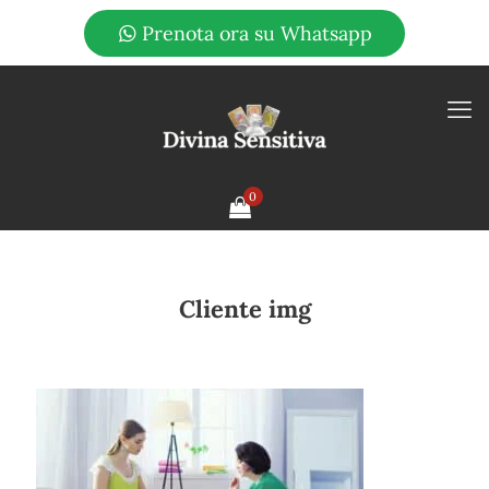
Prenota ora su Whatsapp
0
Cliente img