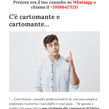
Prenota ora il tuo consulto su
Whatsapp
o
chiama il
+393884271211
C’è cartomante e
cartomante…
“
…..Cartomante, consulto professionale h 24, con una semplice
telefonata risolverai i tuoi dubbi e i tuoi guai….
”
Se questo è
quello che vuoi allora
non rivolgerti alle cartomanti di Divina