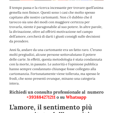
Il tempo passa e la ricerca incessante per trovare quell’anima
gemella non finisce. Questi sono i casi che molto spesso
capitano alle nostre cartomanti. Non c’è dubbio che il
tarocco sia uno dei modi con maggiore certezza per
trovarla, niente è paragonabile al suo potere. In altre parole,
la divinazione, oltre ad offrirti motivazione nel campo
dell’amore, cercherà di darti i giusti consigli sulle decisioni
da prendere.
Anni fa, andare da una cartomante era un fatto raro. C’erano
molti pregiudizi, alcune persone sottovalutano il potere
delle carte. In effetti, questa metodologia è stata condannata
con la morte, in passato. Le autorità e l’opinione pubblica
hanno sempre condannato chiunque fosse collegato alla
cartomanzia. Fortunatamente viene tollerata, ma spesso le
frodi, che sono presenti ovunque, minano una categoria
intera.
Richiedi un consulto professionale al numero
+393884271211
o su
Whatsapp
L’amore, il sentimento più