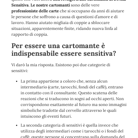
Sensitiva
.
Le nostre cartomanti
sono delle vere
professioniste delle carte
che si occupano da anni di
aiutare
le persone che soffrono a causa di questioni d’amore e di
lavoro
. Hanno
aiutato migliaia di coppie a sbloccare
situazioni, apparentemente finite, ridando nuova linfa al
rapporto di coppia.
Per essere una cartomante è
indispensabile essere sensitiva?
Vi darò la mia risposta. Esistono poi due categorie di
sensitivi:
La prima appartiene a coloro che, senza alcun
intermediario (carte, tarocchi, fondi del caffè), entrano
in contatto con il consultante. Questo scatena delle
reazioni che si traducono in sogni ad occhi aperti. Non
corrispondono esattamente al futuro ma sono immagini
simboliche tradotte dal cervello attraverso le quali
intuiscono gli eventi futuri.
La seconda categoria di sensitivi è quella invece che
utilizza degli intermediari come i tarocchi o i fondi del
caffè, queste persone si concentrano sulla domanda del