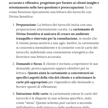
accurato e riflessivo
,
progettato per fornire ai clienti insight e
orientamento nelle loro questioni e preoccupazioni
. Ecco
come funziona tipicamente una lettura dei tarocchi con
Divina Sensitiva:
Preparazione
: La lettura dei tarocchi inizia con una
preparazione attentamente curata. La
cartomante di
Divina Sensitiva si assicura di creare un ambiente
tranquillo e riservato per la consultazione
, in modo che
il cliente possa sentirsi a suo agio. Inoltre, la cartomante
si concentra mentalmente e si connette con le carte dei
tarocchi, stabilendo una connessione energetica che
favorisce una lettura accurata;
Domande e Focus
: Il cliente è invitato a esprimere le sue
domande, preoccupazioni oppure obiettivi per la
lettura.
Questo aiuta la cartomante a concentrarsi su
specifici aspetti della vita del cliente e a selezionare le
carte più appropriate
per rispondere alle domande o
fornire spunti di riflessione;
Estrazione delle carte
: la cartomante estrae le carte dei
tarocchi e le dispone in uno schema specifico, noto
come “stesa”. Questo schema può variare a seconda
dell’obiettivo della lettura e delle preferenze della