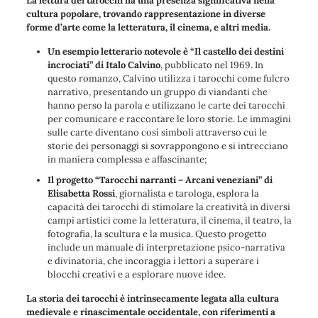
La lettura dei tarocchi ha una presenza significativa nella
cultura popolare, trovando rappresentazione in diverse
forme d’arte come la letteratura, il cinema, e altri media.
Un esempio letterario notevole è “Il castello dei destini
incrociati” di Italo Calvino
, pubblicato nel 1969. In
questo romanzo, Calvino utilizza i tarocchi come fulcro
narrativo, presentando un gruppo di viandanti che
hanno perso la parola e utilizzano le carte dei tarocchi
per comunicare e raccontare le loro storie. Le immagini
sulle carte diventano così simboli attraverso cui le
storie dei personaggi si sovrappongono e si intrecciano
in maniera complessa e affascinante;
Il progetto “Tarocchi narranti – Arcani veneziani” di
Elisabetta Rossi
, giornalista e tarologa, esplora la
capacità dei tarocchi di stimolare la creatività in diversi
campi artistici come la letteratura, il cinema, il teatro, la
fotografia, la scultura e la musica. Questo progetto
include un manuale di interpretazione psico-narrativa
e divinatoria, che incoraggia i lettori a superare i
blocchi creativi e a esplorare nuove idee.
La storia dei tarocchi è intrinsecamente legata alla cultura
medievale e rinascimentale occidentale, con riferimenti a