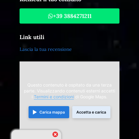
+39 3884271211
Link utili
Lascia la tua recensione
Questo contenuto è ospitato da una terza
parte. Visualizzando contenuti esterni accetti
i
Termini e condizioni
di Google Maps.
Carica mappa
Accetta e carica