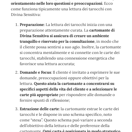
orientamento nelle loro questioni e preoccupazioni
. Ecco
come funziona tipicamente una lettura dei tarocchi con
Divina Sensitiva:
Preparazione
: La lettura dei tarocchi inizia con una
preparazione attentamente curata. La
cartomante di
Divina Sensitiva si assicura di creare un ambiente
tranquillo e riservato per la consultazione
, in modo che
il cliente possa sentirsi a suo agio. Inoltre, la cartomante
si concentra mentalmente e si connette con le carte dei
tarocchi, stabilendo una connessione energetica che
favorisce una lettura accurata;
Domande e Focus
: Il cliente è invitato a esprimere le sue
domande, preoccupazioni oppure obiettivi per la
lettura.
Questo aiuta la cartomante a concentrarsi su
specifici aspetti della vita del cliente e a selezionare le
carte più appropriate
per rispondere alle domande o
fornire spunti di riflessione;
Estrazione delle carte
: la cartomante estrae le carte dei
tarocchi e le dispone in uno schema specifico, noto
come “stesa”. Questo schema può variare a seconda
dell’obiettivo della lettura e delle preferenze della
cartomante.
Ogni carta è posizionata in modo strategico