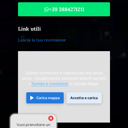
+39 3884271211
Link utili
Lascia la tua recensione
Questo contenuto è ospitato da una terza
parte. Visualizzando contenuti esterni accetti
i
Termini e condizioni
di Google Maps.
Carica mappa
Accetta e carica
Vuoi prenotare un