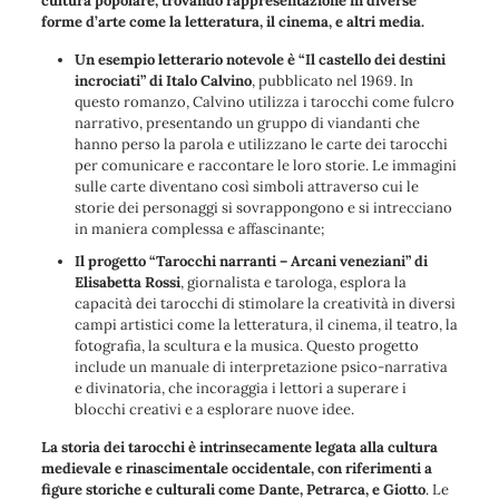
cultura popolare, trovando rappresentazione in diverse
forme d’arte come la letteratura, il cinema, e altri media.
Un esempio letterario notevole è “Il castello dei destini
incrociati” di Italo Calvino
, pubblicato nel 1969. In
questo romanzo, Calvino utilizza i tarocchi come fulcro
narrativo, presentando un gruppo di viandanti che
hanno perso la parola e utilizzano le carte dei tarocchi
per comunicare e raccontare le loro storie. Le immagini
sulle carte diventano così simboli attraverso cui le
storie dei personaggi si sovrappongono e si intrecciano
in maniera complessa e affascinante;
Il progetto “Tarocchi narranti – Arcani veneziani” di
Elisabetta Rossi
, giornalista e tarologa, esplora la
capacità dei tarocchi di stimolare la creatività in diversi
campi artistici come la letteratura, il cinema, il teatro, la
fotografia, la scultura e la musica. Questo progetto
include un manuale di interpretazione psico-narrativa
e divinatoria, che incoraggia i lettori a superare i
blocchi creativi e a esplorare nuove idee.
La storia dei tarocchi è intrinsecamente legata alla cultura
medievale e rinascimentale occidentale, con riferimenti a
figure storiche e culturali come Dante, Petrarca, e Giotto
. Le