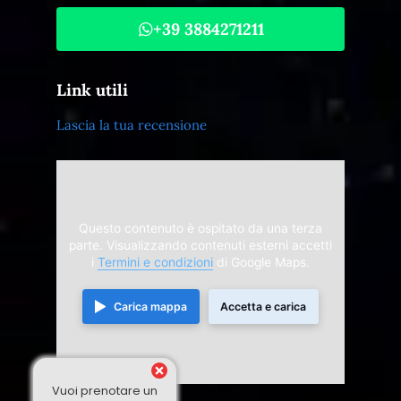
+39 3884271211
Link utili
Lascia la tua recensione
Questo contenuto è ospitato da una terza
parte. Visualizzando contenuti esterni accetti
i
Termini e condizioni
di Google Maps.
Carica mappa
Accetta e carica
Vuoi prenotare un