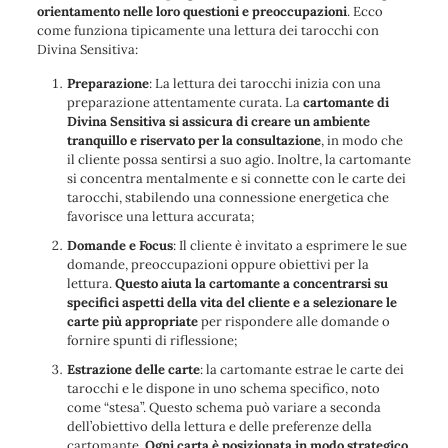
orientamento nelle loro questioni e preoccupazioni
. Ecco
come funziona tipicamente una lettura dei tarocchi con
Divina Sensitiva:
Preparazione
: La lettura dei tarocchi inizia con una
preparazione attentamente curata. La
cartomante di
Divina Sensitiva si assicura di creare un ambiente
tranquillo e riservato per la consultazione
, in modo che
il cliente possa sentirsi a suo agio. Inoltre, la cartomante
si concentra mentalmente e si connette con le carte dei
tarocchi, stabilendo una connessione energetica che
favorisce una lettura accurata;
Domande e Focus
: Il cliente è invitato a esprimere le sue
domande, preoccupazioni oppure obiettivi per la
lettura.
Questo aiuta la cartomante a concentrarsi su
specifici aspetti della vita del cliente e a selezionare le
carte più appropriate
per rispondere alle domande o
fornire spunti di riflessione;
Estrazione delle carte
: la cartomante estrae le carte dei
tarocchi e le dispone in uno schema specifico, noto
come “stesa”. Questo schema può variare a seconda
dell’obiettivo della lettura e delle preferenze della
cartomante.
Ogni carta è posizionata in modo strategico