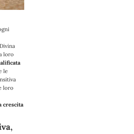
ogni
e
Divina
a loro
lificata
e le
nsitiva
e loro
a crescita
iva,