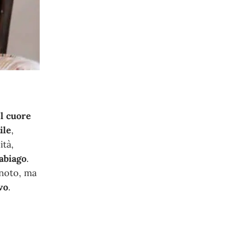
l cuore
ile
,
ità,
abiago
.
gnoto, ma
vo
.