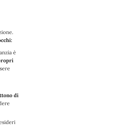
zione.
occhi:
anzia è
propri
ssere
ttono di
dere
esideri