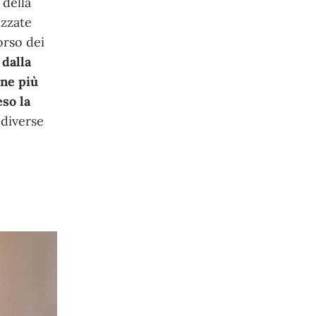
 della
izzate
orso dei
 dalla
one più
so la
 diverse