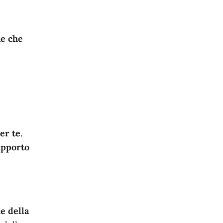
ne che
er te
.
supporto
e della