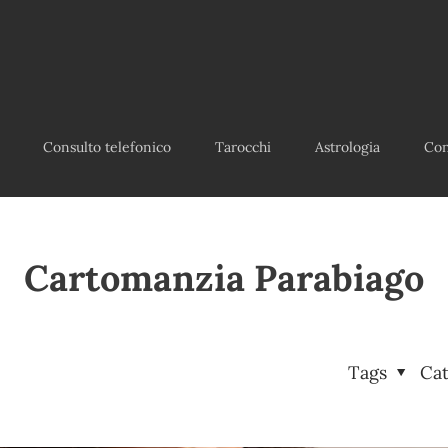
Consulto telefonico
Tarocchi
Astrologia
Con
Cartomanzia Parabiago
Tags
Ca