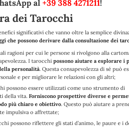
hatsApp al
+39 388 4271211
!
ura dei Tarocchi
enefici significativi che vanno oltre la semplice divina
ggi che possono derivare dalla consultazione dei tar
ali ragioni per cui le persone si rivolgono alla cartom
pevolezza. I tarocchi
possono aiutare a esplorare i 
della personalità
. Questa consapevolezza di sé può e
sonale e per migliorare le relazioni con gli altri;
cchi possono essere utilizzati come uno strumento di
 della vita.
Forniscono prospettive diverse e perme
do più chiaro e obiettivo
. Questo può aiutare a pren
te impulsiva o affrettate;
cchi possono riflettere gli stati d’animo, le paure e i d