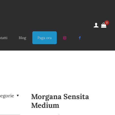
0
tatti
Blog
Paga ora
Morgana Sensita
tegorie
Medium