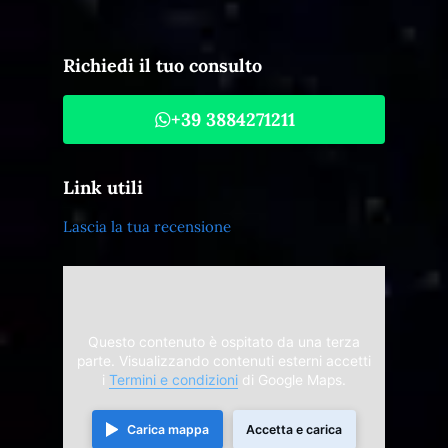
Richiedi il tuo consulto
+39 3884271211
Link utili
Lascia la tua recensione
Questo contenuto è ospitato da una terza
parte. Visualizzando contenuti esterni accetti
i
Termini e condizioni
di Google Maps.
Carica mappa
Accetta e carica