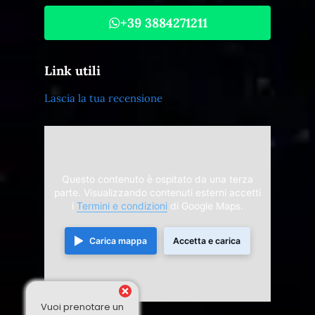
+39 3884271211
Link utili
Lascia la tua recensione
Questo contenuto è ospitato da una terza
parte. Visualizzando contenuti esterni accetti
i
Termini e condizioni
di Google Maps.
Carica mappa
Accetta e carica
Vuoi prenotare un