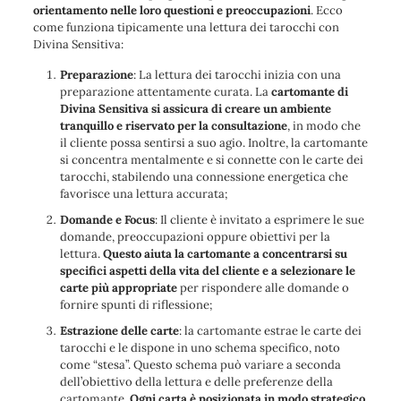
orientamento nelle loro questioni e preoccupazioni
. Ecco
come funziona tipicamente una lettura dei tarocchi con
Divina Sensitiva:
Preparazione
: La lettura dei tarocchi inizia con una
preparazione attentamente curata. La
cartomante di
Divina Sensitiva si assicura di creare un ambiente
tranquillo e riservato per la consultazione
, in modo che
il cliente possa sentirsi a suo agio. Inoltre, la cartomante
si concentra mentalmente e si connette con le carte dei
tarocchi, stabilendo una connessione energetica che
favorisce una lettura accurata;
Domande e Focus
: Il cliente è invitato a esprimere le sue
domande, preoccupazioni oppure obiettivi per la
lettura.
Questo aiuta la cartomante a concentrarsi su
specifici aspetti della vita del cliente e a selezionare le
carte più appropriate
per rispondere alle domande o
fornire spunti di riflessione;
Estrazione delle carte
: la cartomante estrae le carte dei
tarocchi e le dispone in uno schema specifico, noto
come “stesa”. Questo schema può variare a seconda
dell’obiettivo della lettura e delle preferenze della
cartomante.
Ogni carta è posizionata in modo strategico