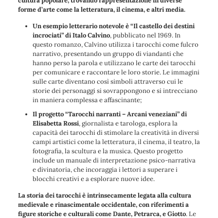
cultura popolare, trovando rappresentazione in diverse
forme d’arte come la letteratura, il cinema, e altri media.
Un esempio letterario notevole è “Il castello dei destini
incrociati” di Italo Calvino
, pubblicato nel 1969. In
questo romanzo, Calvino utilizza i tarocchi come fulcro
narrativo, presentando un gruppo di viandanti che
hanno perso la parola e utilizzano le carte dei tarocchi
per comunicare e raccontare le loro storie. Le immagini
sulle carte diventano così simboli attraverso cui le
storie dei personaggi si sovrappongono e si intrecciano
in maniera complessa e affascinante;
Il progetto “Tarocchi narranti – Arcani veneziani” di
Elisabetta Rossi
, giornalista e tarologa, esplora la
capacità dei tarocchi di stimolare la creatività in diversi
campi artistici come la letteratura, il cinema, il teatro, la
fotografia, la scultura e la musica. Questo progetto
include un manuale di interpretazione psico-narrativa
e divinatoria, che incoraggia i lettori a superare i
blocchi creativi e a esplorare nuove idee.
La storia dei tarocchi è intrinsecamente legata alla cultura
medievale e rinascimentale occidentale, con riferimenti a
figure storiche e culturali come Dante, Petrarca, e Giotto
. Le