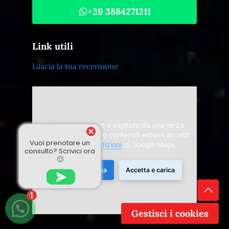
+39 3884271211
Link utili
Lascia la tua recensione
Questo contenuto è ospitato da una terza
parte. Visualizzando contenuti esterni accetti
Vuoi prenotare un
i
Termini e condizioni
di Google Maps.
consulto? Scrivici ora
🙂
Carica mappa
Accetta e carica
1
Gestisci i cookies