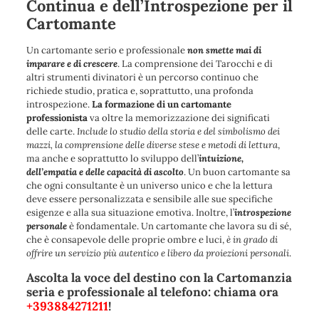
Continua e dell’Introspezione per il
Cartomante
Un cartomante serio e professionale
non smette mai di
imparare e di crescere
. La comprensione dei Tarocchi e di
altri strumenti divinatori è un percorso continuo che
richiede studio, pratica e, soprattutto, una profonda
introspezione.
La formazione di un cartomante
professionista
va oltre la memorizzazione dei significati
delle carte.
Include lo studio della storia e del simbolismo dei
mazzi, la comprensione delle diverse stese e metodi di lettura
,
ma anche e soprattutto lo sviluppo dell’
intuizione,
dell’empatia e delle capacità di ascolto
. Un buon cartomante sa
che ogni consultante è un universo unico e che la lettura
deve essere personalizzata e sensibile alle sue specifiche
esigenze e alla sua situazione emotiva. Inoltre,
l’
introspezione
personale
è fondamentale
. Un cartomante che lavora su di sé,
che è consapevole delle proprie ombre e luci,
è in grado di
offrire un servizio più autentico e libero da proiezioni personali
.
Ascolta la voce del destino con la Cartomanzia
seria e professionale al telefono: chiama ora
+393884271211
!