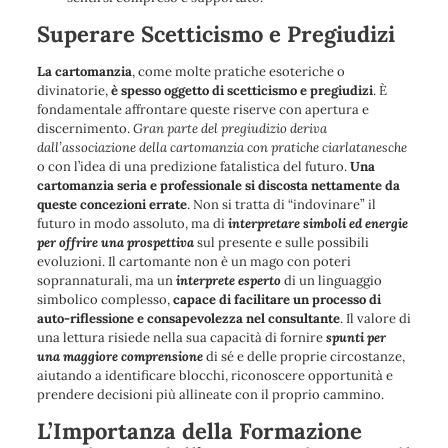
Superare Scetticismo e Pregiudizi
La cartomanzia
, come molte pratiche esoteriche o
divinatorie,
è spesso oggetto di scetticismo e pregiudizi
. È
fondamentale affrontare queste riserve con apertura e
discernimento.
Gran parte del pregiudizio deriva
dall’associazione della cartomanzia con pratiche ciarlatanesche
o con l’idea di una predizione fatalistica del futuro.
Una
cartomanzia seria e professionale si discosta nettamente da
queste concezioni errate
. Non si tratta di “indovinare” il
futuro in modo assoluto, ma di
interpretare simboli ed energie
per offrire una prospettiva
sul presente e sulle possibili
evoluzioni. Il cartomante non è un mago con poteri
soprannaturali, ma un
interprete esperto
di un linguaggio
simbolico complesso,
capace di facilitare un processo di
auto-riflessione e consapevolezza nel consultante
. Il valore di
una lettura risiede nella sua capacità di fornire
spunti per
una maggiore comprensione
di sé e delle proprie circostanze,
aiutando a identificare blocchi, riconoscere opportunità e
prendere decisioni più allineate con il proprio cammino.
L’Importanza della Formazione