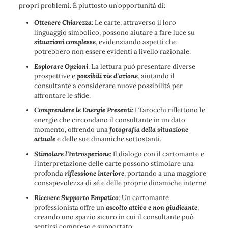
propri problemi. È piuttosto un’opportunità di:
Ottenere Chiarezza
: Le carte, attraverso il loro
linguaggio simbolico, possono aiutare a fare luce su
situazioni complesse
, evidenziando aspetti che
potrebbero non essere evidenti a livello razionale.
Esplorare Opzioni
: La lettura può presentare diverse
prospettive e
possibili vie d’azione
, aiutando il
consultante a considerare nuove possibilità per
affrontare le sfide.
Comprendere le Energie Presenti
: I Tarocchi riflettono le
energie che circondano il consultante in un dato
momento, offrendo una
fotografia della situazione
attuale
e delle sue dinamiche sottostanti.
Stimolare l’Introspezione
: Il dialogo con il cartomante e
l’interpretazione delle carte possono stimolare una
profonda
riflessione interiore
, portando a una maggiore
consapevolezza di sé e delle proprie dinamiche interne.
Ricevere Supporto Empatico
: Un cartomante
professionista offre un
ascolto attivo e non giudicante
,
creando uno spazio sicuro in cui il consultante può
sentirsi compreso e supportato.