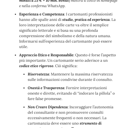
minuti a 25 € + 10 min. bonus
)
mostra il costo in homepage
e nella conferma WhatsApp
.
Esperienza e Competenza
: I cartomanti professionisti
hanno alle spalle anni di
studio, pratica ed esperienza
. La
loro interpretazione delle carte va oltre il semplice
significato letterale e si basa su una profonda
comprensione del simbolismo e della natura umana.
Informarsi sull’esperienza del cartomante può essere
utile.
Approccio Etico e Responsabile
: Questo è forse l’aspetto
più importante. Un cartomante serio aderisce a un
codice etico rigoroso
. Ciò significa:
Riservatezza
: Mantenere la massima riservatezza
sulle informazioni condivise durante il consulto.
Onestà e Trasparenza
: Fornire interpretazioni
oneste e dirette, evitando di “indorare la pillola” o
fare false promesse.
Non Creare Dipendenza
: Incoraggiare l’autonomia
del consultante e non promuovere consulti
eccessivamente frequenti o non necessari. La
cartomanzia deve essere uno
strumento di