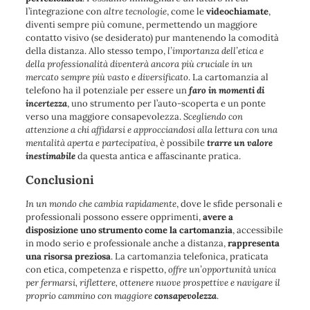
l’integrazione con
altre tecnologie
, come le
videochiamate
,
diventi sempre più comune, permettendo un maggiore
contatto visivo (se desiderato) pur mantenendo la comodità
della distanza. Allo stesso tempo,
l’importanza dell’etica e
della professionalità diventerà ancora più cruciale in un
mercato sempre più vasto e diversificato
. La cartomanzia al
telefono ha il potenziale per essere un
faro in momenti di
incertezza
, uno strumento per l’auto-scoperta e un ponte
verso una maggiore consapevolezza.
Scegliendo con
attenzione a chi affidarsi e approcciandosi alla lettura con una
mentalità aperta e partecipativa
, è possibile
trarre un valore
inestimabile
da questa antica e affascinante pratica.
Conclusioni
In un mondo che cambia rapidamente
, dove le sfide personali e
professionali possono essere opprimenti,
avere a
disposizione uno strumento come la cartomanzia
, accessibile
in modo serio e professionale anche a distanza,
rappresenta
una risorsa preziosa
. La cartomanzia telefonica, praticata
con etica, competenza e rispetto,
offre un’opportunità unica
per fermarsi, riflettere, ottenere nuove prospettive e navigare il
proprio cammino con maggiore
consapevolezza
.