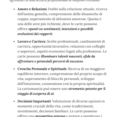
affrontati in una lettura professionale al telefono troviamo
:
Amore e Relazioni
: Dubbi sulla relazione attuale, ricerca
dell’anima gemella, comprensione delle dinamiche di
coppia, superamento di delusioni amorose. Questa è
una delle aree più richieste, dove le carte possono
offrire
spunti su sentimenti, intenzioni e possibili
evoluzioni dei rapporti
.
Lavoro e Carriera
: Scelte professionali, cambiamenti di
carriera, opportunità lavorative, relazioni con colleghi
o superiori, aspetti economici legati alla professione. Le
carte possono
illuminare talenti nascosti, sfide da
affrontare e potenziali percorsi di successo
.
Crescita Personale e Spirituale
: Ricerca di un maggiore
equilibrio interiore, comprensione del proprio scopo di
vita, superamento di blocchi personali, sviluppo
dell’intuizione, connessione con la propria spiritualità.
La cartomanzia può essere uno
strumento potente per il
viaggio di scoperta di sé
.
Decisioni Importanti
: Valutazione di diverse opzioni in
momenti cruciali della vita, come trasferimenti,
investimenti, decisioni familiari. Le carte possono
offrire una
prospettiva esterna
e aiutare a ponderare i