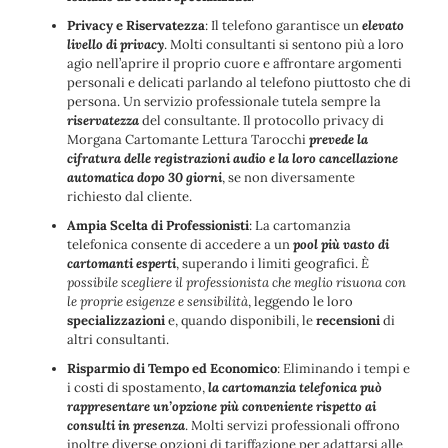
Privacy e Riservatezza
: Il telefono garantisce un
elevato
livello di privacy
. Molti consultanti si sentono più a loro
agio nell’aprire il proprio cuore e affrontare argomenti
personali e delicati parlando al telefono piuttosto che di
persona. Un servizio professionale tutela sempre la
riservatezza
del consultante. Il protocollo privacy di
Morgana Cartomante Lettura Tarocchi
prevede la
cifratura delle registrazioni audio e la loro cancellazione
automatica dopo 30 giorni
, se non diversamente
richiesto dal cliente.
Ampia Scelta di Professionisti
: La cartomanzia
telefonica consente di accedere a un
pool più vasto di
cartomanti esperti
, superando i limiti geografici.
È
possibile scegliere il professionista che meglio risuona con
le proprie esigenze e sensibilità
, leggendo le loro
specializzazioni
e, quando disponibili, le
recensioni
di
altri consultanti.
Risparmio di Tempo ed Economico
: Eliminando i tempi e
i costi di spostamento,
la cartomanzia telefonica può
rappresentare un’opzione più conveniente rispetto ai
consulti in presenza
. Molti servizi professionali offrono
inoltre diverse opzioni di tariffazione per adattarsi alle