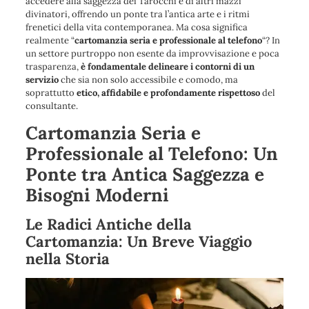
accedere alla saggezza dei Tarocchi e di altri mazzi
divinatori
, offrendo un ponte tra l’antica arte e i ritmi
frenetici della vita contemporanea. Ma cosa significa
realmente “
cartomanzia seria e professionale al telefono
“?
In
un settore purtroppo non esente da improvvisazione e poca
trasparenza
,
è fondamentale delineare i contorni di un
servizio
che sia non solo accessibile e comodo, ma
soprattutto
etico, affidabile e profondamente rispettoso
del
consultante.
Cartomanzia Seria e
Professionale al Telefono: Un
Ponte tra Antica Saggezza e
Bisogni Moderni
Le Radici Antiche della
Cartomanzia: Un Breve Viaggio
nella Storia