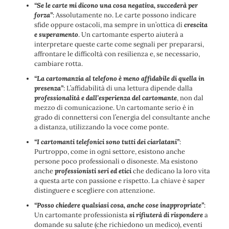
“Se le carte mi dicono una cosa negativa, succederà per
forza”
: Assolutamente no. Le carte possono indicare
sfide oppure ostacoli, ma sempre in un’ottica di
crescita
e superamento
. Un cartomante esperto aiuterà a
interpretare queste carte come segnali per prepararsi,
affrontare le difficoltà con resilienza e, se necessario,
cambiare rotta.
“La cartomanzia al telefono è meno affidabile di quella in
presenza”
: L’affidabilità di una lettura dipende dalla
professionalità e dall’esperienza del cartomante
, non dal
mezzo di comunicazione. Un cartomante serio è in
grado di connettersi con l’energia del consultante anche
a distanza, utilizzando la voce come ponte.
“I cartomanti telefonici sono tutti dei ciarlatani”
:
Purtroppo, come in ogni settore, esistono anche
persone poco professionali o disoneste. Ma esistono
anche
professionisti seri ed etici
che dedicano la loro vita
a questa arte con passione e rispetto. La chiave è saper
distinguere e scegliere con attenzione.
“Posso chiedere qualsiasi cosa, anche cose inappropriate”
:
Un cartomante professionista
si rifiuterà di rispondere
a
domande su salute (che richiedono un medico), eventi