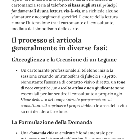
cartomanzia seria al telefono
si basa sugli
stessi principi
fondamentali
di una lettura vis-à-vis
, ma richiede alcune
sfumature e accorgimenti specifici. I
l cuore della lettura
rimane l’interazione tra il cartomante e il consultante,
mediata dal simbolismo delle carte
.
Il processo si articola
generalmente in diverse fasi:
L’Accoglienza e la Creazione di un Legame
Un cartomante professionale al telefono inizia la
sessione creando un’atmosfera di
fiducia e rispetto
.
Nonostante l’assenza di contatto visivo diretto, un
tono
di voce empatico
, un
ascolto attivo e non giudicante
sono
essenziali per far sentire il consultante a proprio agio.
Viene dedicato del tempo iniziale per permettere al
consultante di esprimere i propri dubbi
o le aree della vita
su cui desidera fare luce.
La Formulazione della Domanda
Una
domanda chiara e mirata
è fondamentale per
ottenere una lettura significativa.
Il cartomante esperto