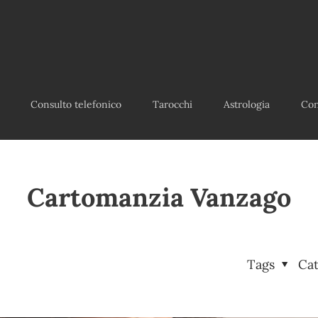
Consulto telefonico
Tarocchi
Astrologia
Con
Cartomanzia Vanzago
Tags
Ca