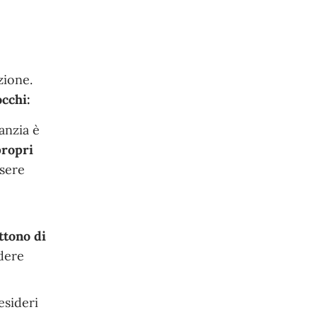
zione.
occhi:
anzia è
propri
ssere
ttono di
dere
esideri