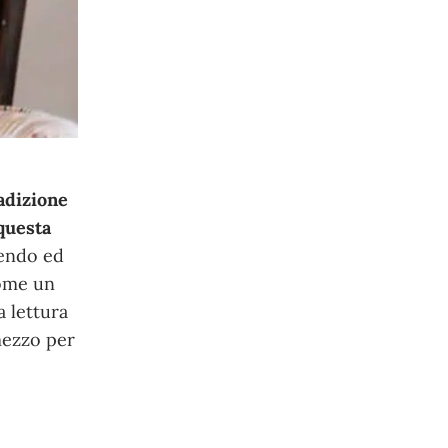
adizione
questa
cendo ed
come un
a lettura
mezzo per