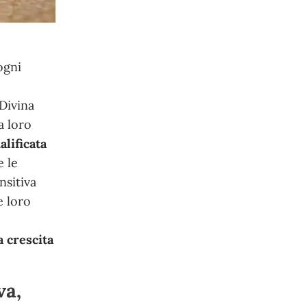
ogni
e
Divina
a loro
lificata
e le
nsitiva
e loro
a crescita
va,