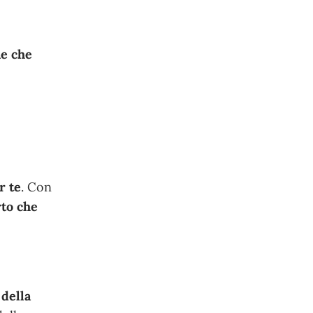
ne che
r te
. Con
rto che
 della