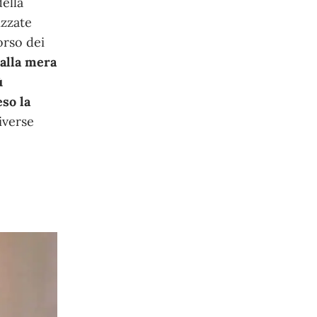
della
izzate
orso dei
dalla mera
ù
so la
diverse