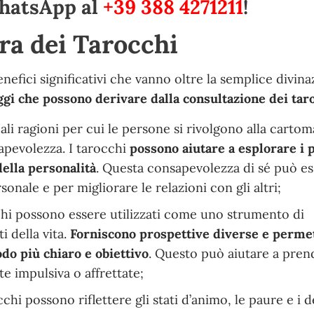
hatsApp al
+39 388 4271211
!
ura dei Tarocchi
enefici significativi che vanno oltre la semplice divina
ggi che possono derivare dalla consultazione dei tar
ali ragioni per cui le persone si rivolgono alla cartom
pevolezza. I tarocchi
possono aiutare a esplorare i 
della personalità
. Questa consapevolezza di sé può e
sonale e per migliorare le relazioni con gli altri;
cchi possono essere utilizzati come uno strumento di
 della vita.
Forniscono prospettive diverse e perme
do più chiaro e obiettivo
. Questo può aiutare a pren
te impulsiva o affrettate;
cchi possono riflettere gli stati d’animo, le paure e i d