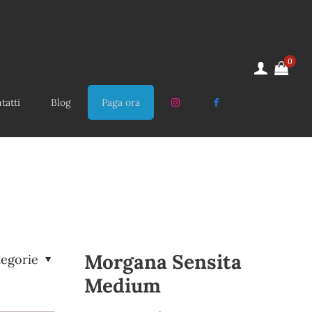
0
tatti
Blog
Paga ora
Morgana Sensita
tegorie
Medium