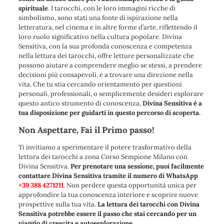
spirituale
. I tarocchi, con le loro immagini ricche di
simbolismo, sono stati una fonte di ispirazione nella
letteratura, nel cinema e in altre forme d’arte, riflettendo il
loro ruolo significativo nella cultura popolare. Divina
Sensitiva, con la sua profonda conoscenza e competenza
nella lettura dei tarocchi, offre letture personalizzate che
possono aiutare a comprendere meglio se stessi, a prendere
decisioni più consapevoli, e a trovare una direzione nella
vita. Che tu stia cercando orientamento per questioni
personali, professionali, o semplicemente desideri esplorare
questo antico strumento di conoscenza,
Divina Sensitiva è a
tua disposizione per guidarti in questo percorso di scoperta.
Non Aspettare, Fai il Primo passo!
Ti invitiamo a sperimentare il potere trasformativo della
lettura dei tarocchi a zona Corso Sempione Milano con
Divina Sensitiva.
Per prenotare una sessione, puoi facilmente
contattare Divina Sensitiva tramite il numero di WhatsApp
+39 388 4271211
. Non perdere questa opportunità unica per
approfondire la tua conoscenza interiore e scoprire nuove
prospettive sulla tua vita.
La lettura dei tarocchi con Divina
Sensitiva potrebbe essere il passo che stai cercando per un
viaggio di crescita e autoesplorazione.