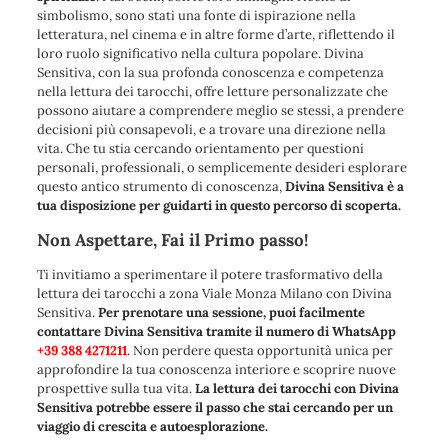
simbolismo, sono stati una fonte di ispirazione nella
letteratura, nel cinema e in altre forme d’arte, riflettendo il
loro ruolo significativo nella cultura popolare. Divina
Sensitiva, con la sua profonda conoscenza e competenza
nella lettura dei tarocchi, offre letture personalizzate che
possono aiutare a comprendere meglio se stessi, a prendere
decisioni più consapevoli, e a trovare una direzione nella
vita. Che tu stia cercando orientamento per questioni
personali, professionali, o semplicemente desideri esplorare
questo antico strumento di conoscenza,
Divina Sensitiva è a
tua disposizione per guidarti in questo percorso di scoperta.
Non Aspettare, Fai il Primo passo!
Ti invitiamo a sperimentare il potere trasformativo della
lettura dei tarocchi a zona Viale Monza Milano con Divina
Sensitiva.
Per prenotare una sessione, puoi facilmente
contattare Divina Sensitiva tramite il numero di WhatsApp
+39 388 4271211
. Non perdere questa opportunità unica per
approfondire la tua conoscenza interiore e scoprire nuove
prospettive sulla tua vita.
La lettura dei tarocchi con Divina
Sensitiva potrebbe essere il passo che stai cercando per un
viaggio di crescita e autoesplorazione.