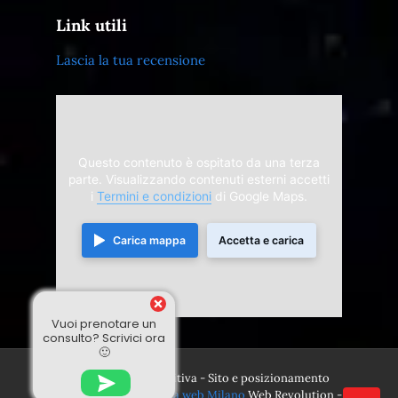
Link utili
Lascia la tua recensione
Questo contenuto è ospitato da una terza
parte. Visualizzando contenuti esterni accetti
i
Termini e condizioni
di Google Maps.
Carica mappa
Accetta e carica
Vuoi prenotare un
consulto? Scrivici ora
🙂
© 2024 Divina Sensitiva - Sito e posizionamento
realizzato dall'
Agenzia web Milano
Web Revolution -